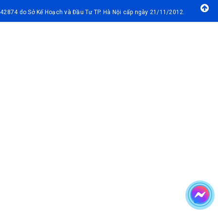
42874 do Sở Kế Hoạch và Đầu Tư TP. Hà Nội cấp ngày 21/11/2012.