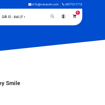
info@nanavet.com
0977311712
0
GIÁ SỈ - ĐẠI LÝ
y Smile