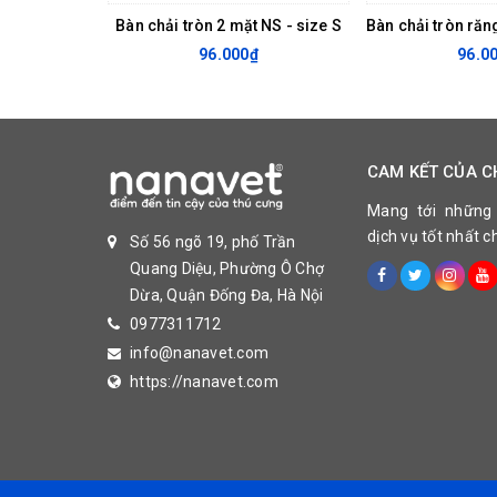
Bàn chải tròn 2 mặt NS - size S
96.000₫
96.0
CAM KẾT CỦA C
Mang tới những
dịch vụ tốt nhất 
Số 56 ngõ 19, phố Trần
Quang Diệu, Phường Ô Chợ
Dừa, Quận Đống Đa, Hà Nội
0977311712
info@nanavet.com
https://nanavet.com