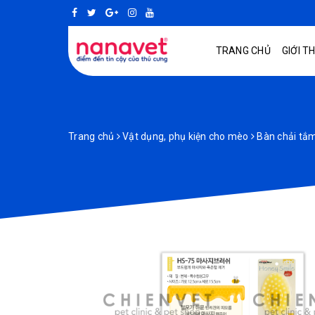
TRANG CHỦ
GIỚI T
Trang chủ
Vật dụng, phụ kiện cho mèo
Bàn chải tắ