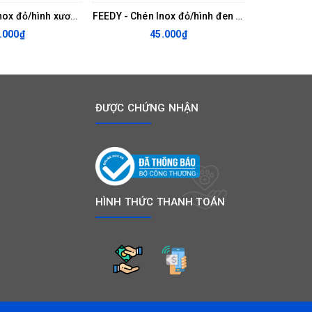
FEEDY - Chén Inox đỏ/hình xương 0.45l 303127
FEEDY - Chén Inox đỏ/hình đen 0.22l 303131
.000₫
45.000₫
ĐƯỢC CHỨNG NHẬN
HÌNH THỨC THANH TOÁN