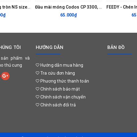
Bàn chải tròn răng tròn NS size M
Đầu mài móng Codos CP 3300, 3301
00₫
65.000₫
65
HÚNG TÔI
HƯỚNG DẪN
BẢN ĐỒ
 sản phẩm và
cho thú cưng
Hướng dẫn mua hàng
Tra cứu đơn hàng
Phương thức thanh toán
Chính sách bảo mật
Chính sách vận chuyển
Chính sách đổi trả