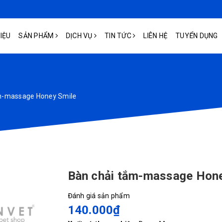
HIỆU
SẢN PHẨM
DỊCH VỤ
TIN TỨC
LIÊN HỆ
TUYỂN DỤNG
m-massage Honey Smile
Bàn chải tắm-massage Hone
Đánh giá sản phẩm
140.000₫