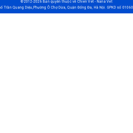
©2012-2026 Bản quyền thuộc về
Chien Vet - Nana Vet
Phố Trần Quang Diệu,Phường Ô Chợ Dừa, Quận Đống Đa, Hà Nội. GPKD số 01060