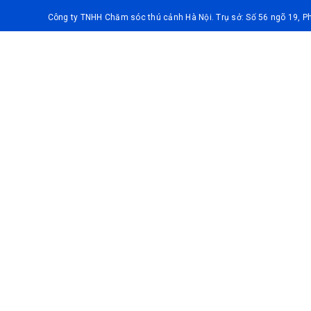
Công ty TNHH Chăm sóc thú cảnh Hà Nội. Trụ sở: Số 56 ngõ 19, 