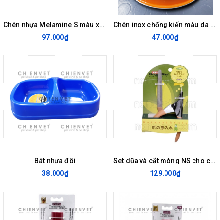
Chén nhựa Melamine S màu xanh lá
Chén inox chống kiến màu da cam
97.000₫
47.000₫
Bát nhựa đôi
Set dũa và cắt móng NS cho chó cưng
38.000₫
129.000₫