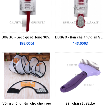
DOGGO - Lược gỡ rối lông 305059
DOGGO - Bàn chải thư giãn S 305075
155.000₫
143.000₫
Vòng chống liếm cho chó mèo
Bàn chải sắt BELLA