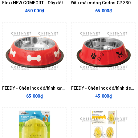
Flexi NEW COMFORT - Dây dắt tự động dây dẹp size S max.15kg
Đầu mài móng Codos CP 3300, 3301
450.000₫
65.000₫
FEEDY - Chén Inox đỏ/hình xương 0.45l 303127
FEEDY - Chén Inox đỏ/hình đen 0.22l 303131
65.000₫
45.000₫