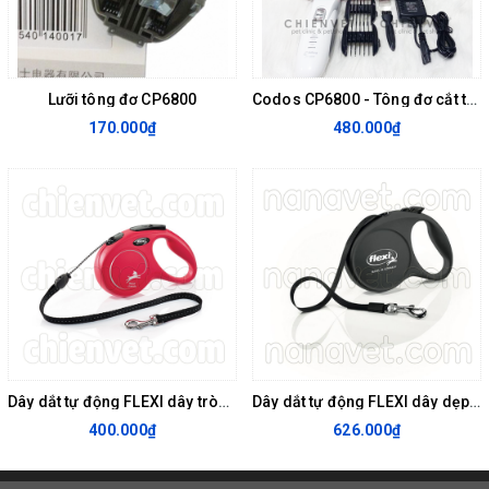
Lưỡi tông đơ CP6800
Codos CP6800 - Tông đơ cắt tỉa lông cho chó mèo
170.000₫
480.000₫
Dây dắt tự động FLEXI dây tròn M 308486 (màu đỏ)
Dây dắt tự động FLEXI dây dẹp L 308487 (màu đen)
400.000₫
626.000₫