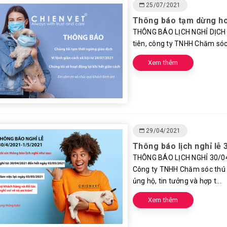
25/07/2021
Thông báo tạm dừng hoạ
THÔNG BÁO LỊCH NGHỈ DỊCH CO
tiên, công ty TNHH Chăm sóc t
Xem thêm
29/04/2021
Thông báo lịch nghỉ lễ
THÔNG BÁO LỊCH NGHỈ 30/04/2
Công ty TNHH Chăm sóc thú c
ủng hộ, tin tưởng và hợp t...
Xem thêm