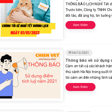
THÔNG BÁO LỊCH NGHỈ Tết dươ
Trước tiên, Công ty TNHH Ch
đối tác, đã ủng hộ, tin tưởng v
Xem thêm
04/12/2021
Thông báo về sử dụng đ
Cảm ơn tất cả các khách hà
thú cảnh Hà Nội trong suốt t
tôi cảm ơn đến những tình c
Xem thêm