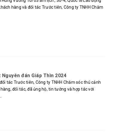
ổ Hùng Vương 10/03 âm lịch , 30-4, Quốc tế Lao động
khách hàng và đối tác Trước tiên, Công ty TNHH Chăm
t Nguyên đán Giáp Thìn 2024
 đối tác Trước tiên, Công ty TNHH Chăm sóc thú cảnh
àng, đối tác, đã ủng hộ, tin tưởng và hợp tác với
.