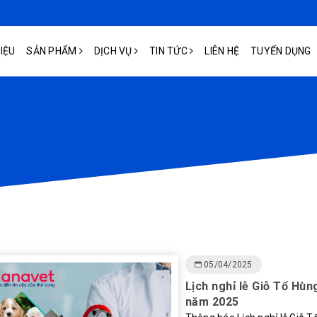
HIỆU
SẢN PHẨM
DỊCH VỤ
TIN TỨC
LIÊN HỆ
TUYỂN DỤNG
05/04/2025
Lịch nghỉ lễ Giỗ Tổ Hùn
năm 2025