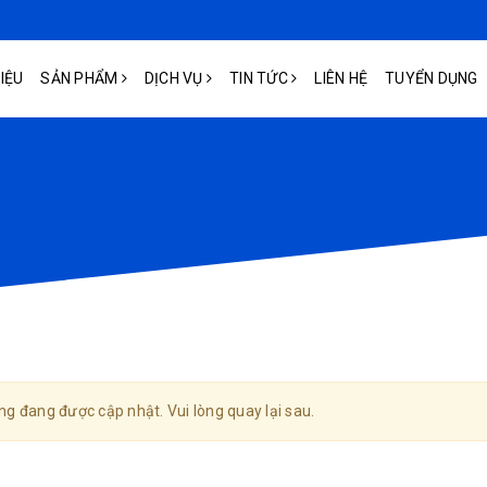
HIỆU
SẢN PHẨM
DỊCH VỤ
TIN TỨC
LIÊN HỆ
TUYỂN DỤNG
ng đang được cập nhật. Vui lòng quay lại sau.