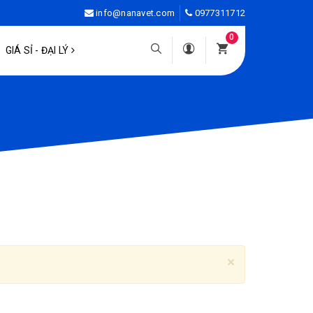
info@nanavet.com
0977311712
0
GIÁ SỈ - ĐẠI LÝ
×