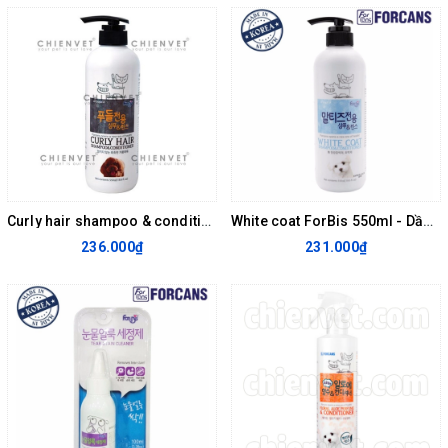
Curly hair shampoo & conditioner 550ml - Sữa tắm cho chó Poodle
White coat ForBis 550ml - Dầu gội lông trắng
236.000₫
231.000₫