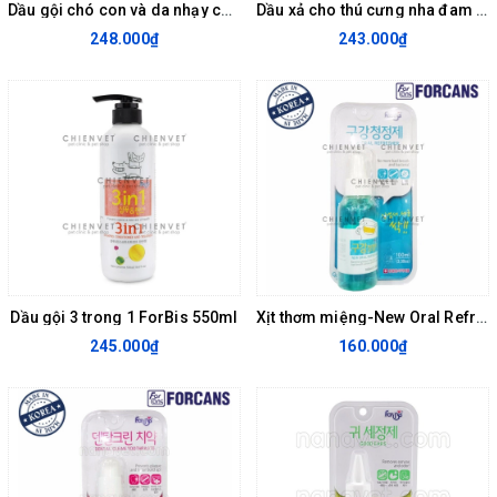
Dầu gội chó con và da nhạy cảm 550ml Light & Silky Coat Shampoo
Dầu xả cho thú cưng nha đam Hàn Quốc Forcan 750ml
248.000₫
243.000₫
Dầu gội 3 trong 1 ForBis 550ml
Xịt thơm miệng-New Oral Refresher ForBis 100ml
245.000₫
160.000₫