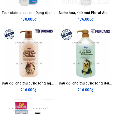
Tear stain cleaner - Dung dịch làm sạch khoé mắt cho thú cưng Forcans 100ml
Nước hoa, khử mùi Floral Aloe perfume&conditioner 300ml
130.000₫
176.000₫
Dầu gội cho thú cưng lông ngắn chiết xuất nha đam
Dầu gội cho thú cưng lông dài chiết xuất nha đam 750ml
216.000₫
216.000₫