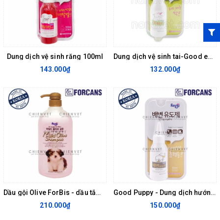
Dung dịch vệ sinh răng 100ml
Dung dịch vệ sinh tai-Good ears ForBis 100ml
143.000₫
132.000₫
Dầu gội Olive ForBis - dầu tắm cho chó con và mèo con
Good Puppy - Dung dịch hướng dẫn đi vệ sinh dành cho chó mèo Forcans 80ml
210.000₫
150.000₫