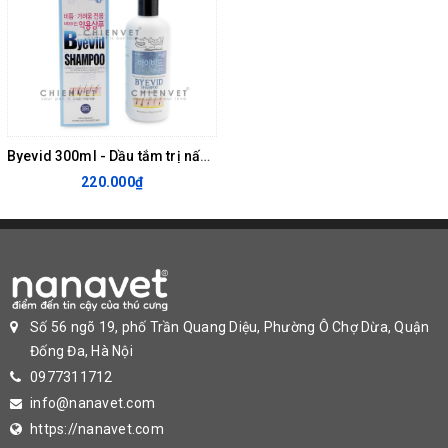
Byevid 300ml - Dầu tắm trị nấm, trị gàu cho chó mèo
220.000₫
Số 56 ngõ 19, phố Trần Quang Diệu, Phường Ô Chợ Dừa, Quận
Đống Đa, Hà Nội
0977311712
info@nanavet.com
https://nanavet.com