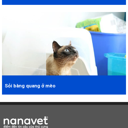
Nếu chó của bạn không thể đi tiểu thì hãy liên hệ ngay với chúng
tôi, sau 3 ngày không thể đi tiể...
Sỏi bàng quang ở mèo
Sỏi bàng quang là bệnh thường xảy ra với mèo. Một số biểu hiện
thường thấy ở mèo bị sỏi ...