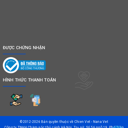
ĐƯỢC CHỨNG NHẬN
HÌNH THỨC THANH TOÁN
©2012-2026 Bản quyền thuộc về
Chien Vet - Nana Vet
Công ty TNHH Chăm sóc thú cảnh Hà Nội. Trụ sở: Số 56 ngõ 19, Phố Trần