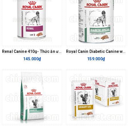
Renal Canine 410g- Thức ăn ướt hỗ trợ chức năng thận cho chó
Royal Canin Diabetic Canine wet 410g - THỨC ĂN ƯỚT CHO CHÓ BỊ TIỂU ĐƯỜNG
145.000₫
159.000₫