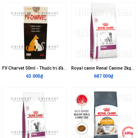
FV Charvet 50ml - Thuốc trị đầy hơi, ngộ độc, tiêu chảy cho chó mèo
Royal canin Renal Canine 2kg- Thức ăn hỗ trợ chó bị bệnh thận
63.000₫
687.000₫