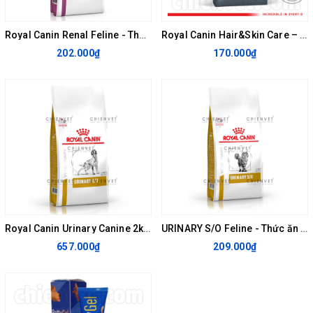
Royal Canin Renal Feline - Thức ăn hỗ trợ mèo bị bệnh thận
Royal Canin Hair&Skin Care – Thức ăn chăm sóc da và lông cho mèo
202.000₫
170.000₫
Royal Canin Urinary Canine 2kg -Thức ăn cho chó bị bệnh sỏi bàng quang
URINARY S/O Feline - Thức ăn khô hỗ trợ điều trị sỏi bàng quang cho mèo
657.000₫
209.000₫