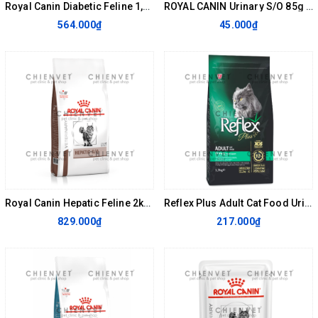
Royal Canin Diabetic Feline 1,5kg - KIỂM SOÁT DINH DƯỠNG CHO MÈO BỊ TIỂU ĐƯỜNG
ROYAL CANIN Urinary S/O 85g - Thức ăn hỗ trợ đường tiết niệu cho mèo
564.000₫
45.000₫
Royal Canin Hepatic Feline 2kg - Thức ăn hỗ trợ chức năng gan cho mèo
Reflex Plus Adult Cat Food Urinary Chicken 1.5kg- Thức ăn hỗ trợ bệnh đường tiết niệu cho mèo
829.000₫
217.000₫