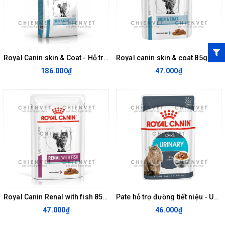
Royal Canin skin & Coat - Hỗ trợ mèo bị viêm da và rụng lông
Royal canin skin & coat 85g - Hỗ trợ mèo bị viêm da và rụng lông
186.000₫
47.000₫
Royal Canin Renal with fish 85g - thức ăn hỗ trợ thận cho mèo
Pate hỗ trợ đường tiết niệu - Urinary Feline Care 85gr
47.000₫
46.000₫