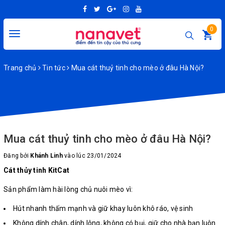
0
Toggle
navigation
Trang chủ
Tin tức
Mua cát thuỷ tinh cho mèo ở đâu Hà Nội?
Mua cát thuỷ tinh cho mèo ở đâu Hà Nội?
Đăng bởi
Khánh Linh
vào lúc 23/01/2024
Cát thủy tinh KitCat
Sản phẩm làm hài lòng chủ nuôi mèo vì:
Hút nhanh thấm mạnh và giữ khay luôn khô ráo, vệ sinh
Không dính chân, dính lông, không có bụi, giữ cho nhà bạn luôn