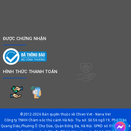
ĐƯỢC CHỨNG NHẬN
HÌNH THỨC THANH TOÁN
©2012-2026 Bản quyền thuộc về
Chien Vet - Nana Vet
Công ty TNHH Chăm sóc thú cảnh Hà Nội. Trụ sở: Số 56 ngõ 19, Phố Trần
Quang Diệu,Phường Ô Chợ Dừa, Quận Đống Đa, Hà Nội. GPKD số 0106042874