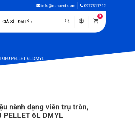
info@nanavet.com
0977311712
0
GIÁ SỈ - ĐẠI LÝ
ER TOFU PELLET 6L DMYL
ậu nành dạng viên trụ tròn,
FU PELLET 6L DMYL