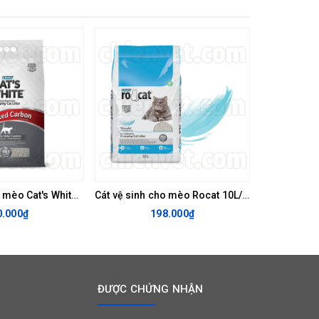
Cát vệ sinh cho mèo Cat's White 10L/8.5kg
Cát vệ sinh cho mèo Rocat 10L/8.5kg
0.000₫
198.000₫
ĐƯỢC CHỨNG NHẬN