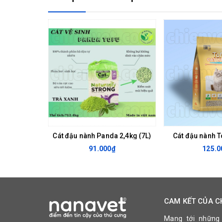
Cát đậu nành Panda 2,4kg (7L)
Cát đậu nành T
91.000₫
125.0
CAM KẾT CỦA C
Mang tới những