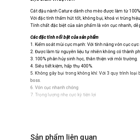
Cát đậu nành Cature dành cho mèo được làm từ 100% 
Với đặc tính thấm hút tốt, không bụi, khoá vi trùng h
Tính chất đặc biệt của sản phẩm là vón cục nhanh, dễ p
Các đặc tính nổi bật của sản phẩm
1. Kiểm soát mùi cực mạnh: Với tính năng vón cục cực m
2. Được làm từ nguyên liệu tự nhiên không có thành p
3. 100% phân hủy sinh học, thân thiện với môi trường.
4. Siêu tiết kiệm, hấp thụ 400%.
5. Không gây bụi trong không khí: Với 3 quy trình loạ
boss.
6. Vón cục nhanh chóng
7. Trọng lượng nhẹ cực kỳ tiện lợi
Trọng lượng: 2.4kg
Sản phẩm liên quan