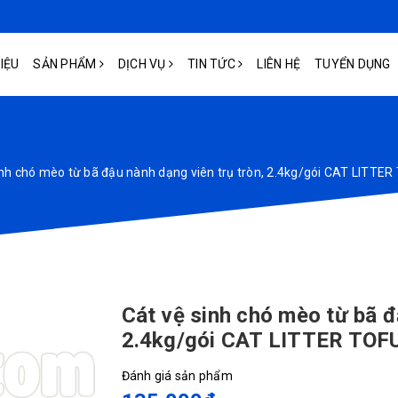
HIỆU
SẢN PHẨM
DỊCH VỤ
TIN TỨC
LIÊN HỆ
TUYỂN DỤNG
inh chó mèo từ bã đậu nành dạng viên trụ tròn, 2.4kg/gói CAT LITT
Cát vệ sinh chó mèo từ bã đ
2.4kg/gói CAT LITTER TO
Đánh giá sản phẩm