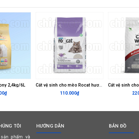
ony 2,4kg/6L
Cát vệ sinh cho mèo Rocat hương Lavender 4.25kg/5L
00₫
110.000₫
22
HÚNG TÔI
HƯỚNG DẪN
BẢN ĐỒ
 sản phẩm và