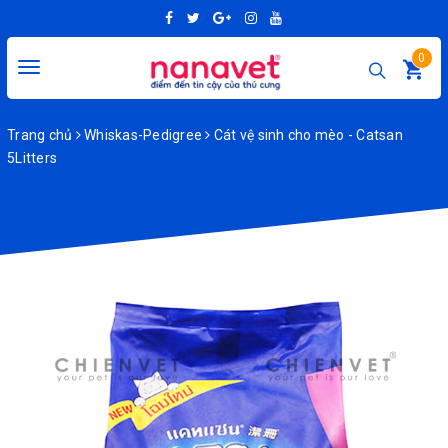
0
Toggle
navigation
Trang chủ
Whiskas-Pedigree
Cát vệ sinh cho mèo - Catsan
5Litters