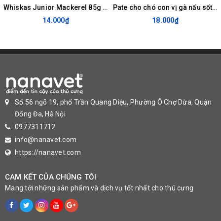
Whiskas Junior Mackerel 85g - Pate cho mèo con vị cá thu
Pate cho chó con vị gà nấu sốt - Pedigree puppy chicken flavour in gravy 130g
14.000₫
18.000₫
Số 56 ngõ 19, phố Trần Quang Diệu, Phường Ô Chợ Dừa, Quận
Đống Đa, Hà Nội
0977311712
info@nanavet.com
https://nanavet.com
CAM KẾT CỦA CHÚNG TÔI
Mang tới những sản phẩm và dịch vụ tốt nhất cho thú cưng