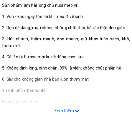
Sản phẩm làm hài lòng chủ nuôi mèo vì:
1. Vón - khô ngay tức thì khi mèo đi vệ sinh.
2. Dọn dễ dàng, mau chóng những chất thải, bỏ rác thật đơn giản.
3. Hút nhanh, thấm mạnh, dọn nhanh, giữ khay luôn sạch, khô,
thơm mới.
4. Có 7 mùi hương mới lạ: dễ dàng chọn lựa.
5. Không dính lông, dính chân, 99% là viên: không chút phiền hà.
6. Giữ cho không gian nhà bạn luôn thơm mát.
Thành phần: bentonite
Hướng dẫn sử dụng:
Xem thêm
1. Cho Kit Cat Clumping Sand vào khay lớp dày chừng 5-7cm
(khoảng 1 ngón giữa)
2. Xúc bỏ phần thải sau khi mèo đi vệ sinh, bỏ vào thùng rác.