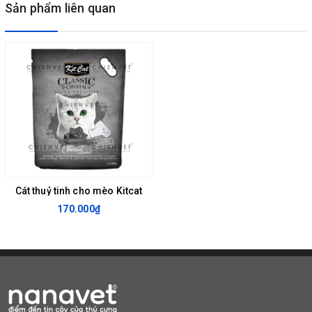
Sản phẩm liên quan
3. Phần còn lại vẫn giữ mùi thơm mát. Chủ nuôi chỉ cần đổ thêm
cho đủ độ dày trong khay như bước 1.
Qui cách: Gói 10 lít tương đương 7kg.
Chủ nuôi muốn hoàn hảo, hãy tự mình sáng chế ra 1 sản phẩm mới
ưu việt: vó khô nhanh tắp lự, nhà sạch, thơm
Trộn: 3 phần cát vón Kit Cat với 1 phần cát thuỷ tinh Kit Cat.
Cát thuỷ tinh cho mèo Kitcat
170.000₫