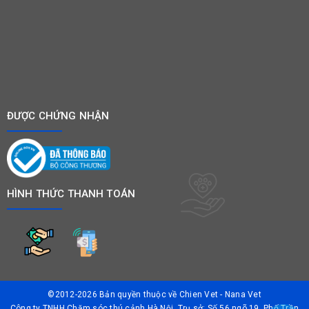
ĐƯỢC CHỨNG NHẬN
HÌNH THỨC THANH TOÁN
©2012-2026 Bản quyền thuộc về
Chien Vet - Nana Vet
Công ty TNHH Chăm sóc thú cảnh Hà Nội. Trụ sở: Số 56 ngõ 19, Phố Trần