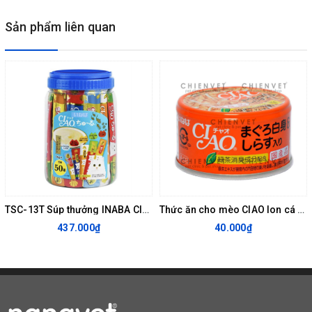
Sản phẩm liên quan
TSC-13T Súp thưởng INABA CIAO Churu hải sản Mix vị hũ 50 thanh
Thức ăn cho mèo CIAO lon cá ngừ và cá cơm A-02
437.000₫
40.000₫