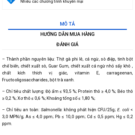
Nhiều các chương trình khuyến mại
MÔ TẢ
HƯỚNG DẪN MUA HÀNG
ĐÁNH GIÁ
– Thành phần nguyên liệu: Thịt gà phi lê, cá ngừ, sò điệp, tinh bột
chế biến, chiết xuất sò, Guar Gum, chiết xuất cá ngừ nhỏ sấy khô ,
chất kích thích vị giác, vitamin E, carrageenan,
Fructooligosaccharides, bột trà xanh.
– Chỉ tiêu chất lượng: Độ ẩm ≤ 93,5 %; Protein thô ≥ 4,0 %; Béo thô
≥ 0,2 %; Xơ thô ≤ 0,6 %; Khoáng tổng số ≤ 1,80 %;
– Chỉ tiêu an toàn:
Salmonella
: không phát hiện CFU/25g;
E. coli
<
3,0 MPN/g; As ≤ 4,0 ppm; Pb ≤ 10,0 ppm; Cd ≤ 0,5 ppm; Hg ≤ 0,2
ppm.