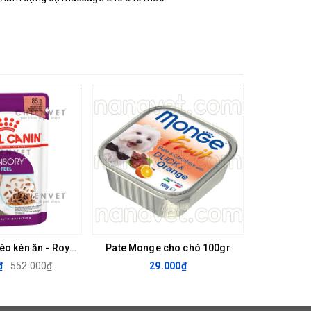
KM Pate cho mèo kén ăn - Royal Canin Sensory Feline 85g (hộp 12 gói)
Pate Monge cho chó 100gr
₫
552.000₫
29.000₫