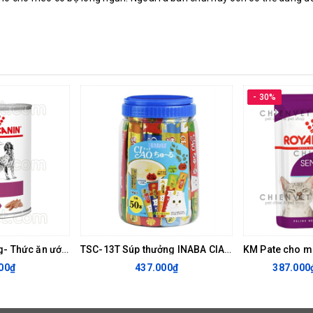
- 30%
Renal Canine 410g- Thức ăn ướt hỗ trợ chức năng thận cho chó
TSC-13T Súp thưởng INABA CIAO Churu hải sản Mix vị hũ 50 thanh
00₫
437.000₫
387.000