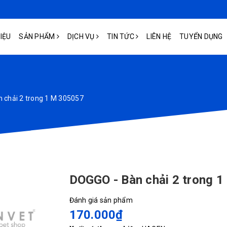
HIỆU
SẢN PHẨM
DỊCH VỤ
TIN TỨC
LIÊN HỆ
TUYỂN DỤNG
 chải 2 trong 1 M 305057
DOGGO - Bàn chải 2 trong 
Đánh giá sản phẩm
170.000₫