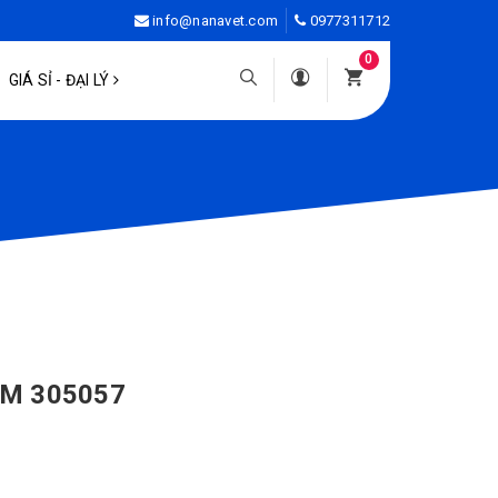
info@nanavet.com
0977311712
0
GIÁ SỈ - ĐẠI LÝ
1 M 305057