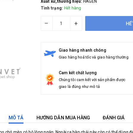
Xuất xứ,thương hiệu:
HAGEN
Tình trạng:
Hết hàng
–
+
HẾ
Giao hàng nhanh chóng
Giao hàng hoả tốc và giao hàng thường
Cam kết chất lượng
Chúng tôi cam kết với sản phẩm được
giao là đúng như mô tả
MÔ TẢ
HƯỚNG DẪN MUA HÀNG
ĐÁNH GIÁ
hết cho chó mèo có bộ lông ngắn. Ngoài ra bàn chải này còn có thể dùn