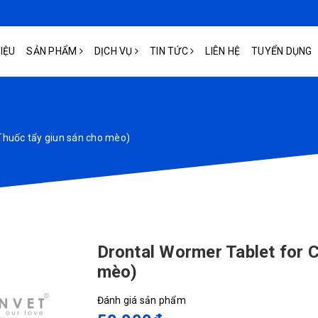
HIỆU
SẢN PHẨM
DỊCH VỤ
TIN TỨC
LIÊN HỆ
TUYỂN DỤNG
Thuốc tẩy giun sán cho mèo)
Drontal Wormer Tablet for C
mèo)
Đánh giá sản phẩm