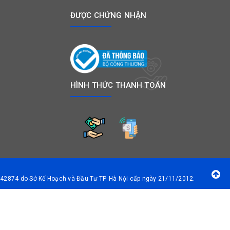
ĐƯỢC CHỨNG NHẬN
ời kiểm soát kí chủ trung gian như bọ chét, chuột.
HÌNH THỨC THANH TOÁN
con bú
10 ngày trước khi sinh và 2,4 tuần sau khi sinh. Sau
42874 do Sở Kế Hoạch và Đầu Tư TP. Hà Nội cấp ngày 21/11/2012.
án dây trung gian.