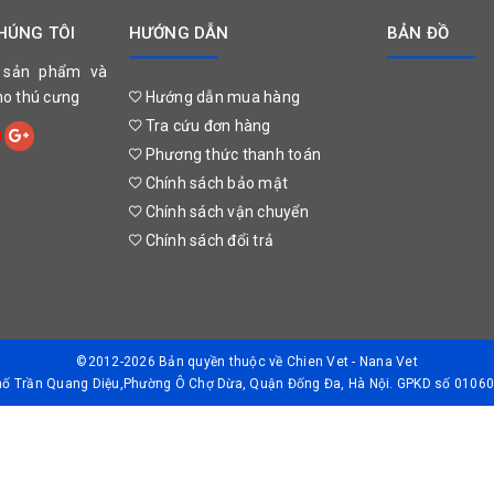
1 ½
HÚNG TÔI
HƯỚNG DẪN
BẢN ĐỒ
 sản phẩm và
cho thú cưng
Hướng dẫn mua hàng
2
Tra cứu đơn hàng
Phương thức thanh toán
 giảm vấy nhiễm môi trường bằng cách dọn sạch phân mỗi ngày. Đồng th
Chính sách bảo mật
Chính sách vận chuyển
Chính sách đổi trả
trưởng thành
Mèo mang thai/ cho 
3 tháng.
Trước khi phối giống,
©2012-2026 Bản quyền thuộc về
Chien Vet - Nana Vet
đó mỗi 3 tháng.
Phố Trần Quang Diệu,Phường Ô Chợ Dừa, Quận Đống Đa, Hà Nội. GPKD số 01060
p theo, có thể điều trị lại bằng Drontal AllWormer for Cats để điều trị s