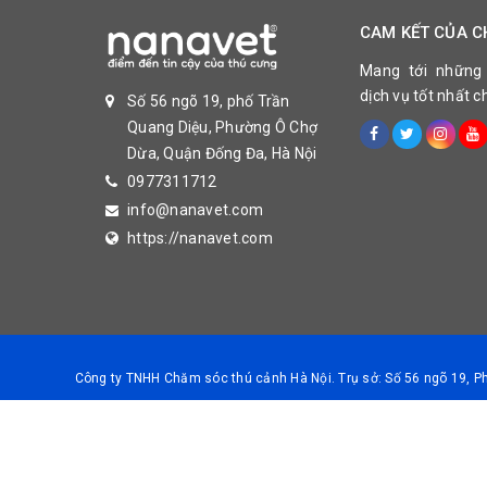
4,1 – 6,0 kg
CAM KẾT CỦA C
Mang tới những
dịch vụ tốt nhất 
Số 56 ngõ 19, phố Trần
6,1 – 8 kg
Quang Diệu, Phường Ô Chợ
Dừa, Quận Đống Đa, Hà Nội
Mèo rất dễ nhiễm giun, do đó cần điều trị cho mèo và
0977311712
info@nanavet.com
Tóm tắt những khuyến cáo khi điều trị như sau:
https://nanavet.com
Mèo con
Mèo 
Điều trị vào tuần 6, 8, 12; sau đó mỗi 3
Mỗi 
tháng.
Công ty TNHH Chăm sóc thú cảnh Hà Nội. Trụ sở: Số 56 ngõ 19, 
Nếu có nang sán xuất hiện trước lần điều trị Drontal tiế