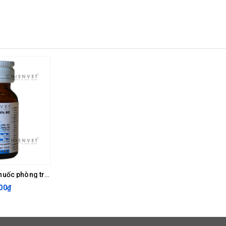
hala
ng 1 liều đơn.
 hoặc không xuất hiện sau điều trị 48 giờ.
ống nguyên viên hơn là nghiền viên thuốc ra và trộn vào thức ăn. Có th
Viên thuốc
½
Bayticol 6% EC -Thuốc phòng trị ve,rận, ruồi, mòng
00₫
1