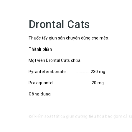
Drontal Cats
Thuốc tẩy giun sán chuyên dùng cho mèo.
Thành phần
Một viên Drontal Cats chứa:
Pyrantel embonate..........................230 mg
Praziquantel........................................20 mg
Công dụng
Để kiểm soát tất cả giun đường tiêu hóa bao gồm cả s
Giun đũa:
Toxocara cati , Toxascaris leonina.