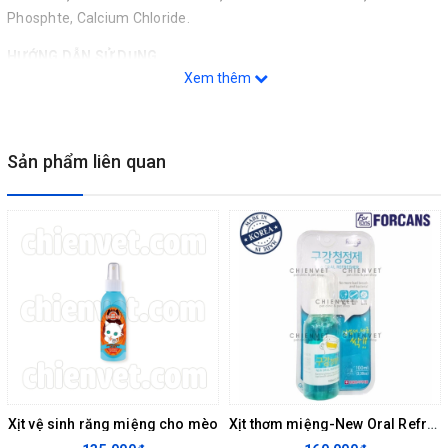
Phosphte, Calcium Chloride.
HƯỚNG DẪN SỬ DỤNG
Xem thêm
Thoa một lớp gel mỏng lên toàn bộ bề mặt trong và ngoài răng
của thú cưng
Không để sản phẩm tiếp xúc với mắt
Sản phẩm liên quan
Không có giới hạn thời gian sử dụng
Xịt vệ sinh răng miệng cho mèo
Xịt thơm miệng-New Oral Refresher ForBis 100ml