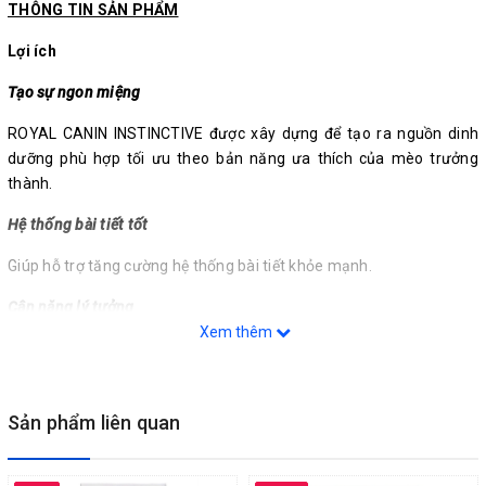
THÔNG TIN SẢN PHẨM
Lợi ích
Tạo sự ngon miệng
ROYAL CANIN INSTINCTIVE được xây dựng để tạo ra nguồn dinh
dưỡng phù hợp tối ưu theo bản năng ưa thích của mèo trưởng
thành.
Hệ thống bài tiết tốt
Giúp hỗ trợ tăng cường hệ thống bài tiết khỏe mạnh.
Cân nặng lý tưởng
Xem thêm
Giúp giữ cân nặng lí tưởng cho mèo.
THÀNH PHẦN
Sản phẩm liên quan
Nguyên liệu
Thịt và các chất dẫn xuất động vật, chất chiết xuất từ thực vật, các