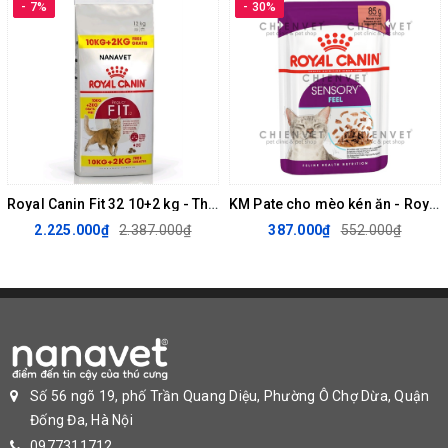
- 7%
- 30%
chất dẫn xuất có nguồn gốc thực vật, dầu và chất béo, khoáng
chất, các loại đường khác nhau.
Thành phần dinh dưỡng
KHẨU PHẦN ĂN
Royal Canin Fit 32 10+2 kg - Thức ăn cho mèo trưởng thành
KM Pate cho mèo kén ăn - Royal Canin Sensory Feline 85g (hộp 12 gói)
2.225.000₫
2.387.000₫
387.000₫
552.000₫
Số 56 ngõ 19, phố Trần Quang Diệu, Phường Ô Chợ Dừa, Quận
Đống Đa, Hà Nội
0977311712