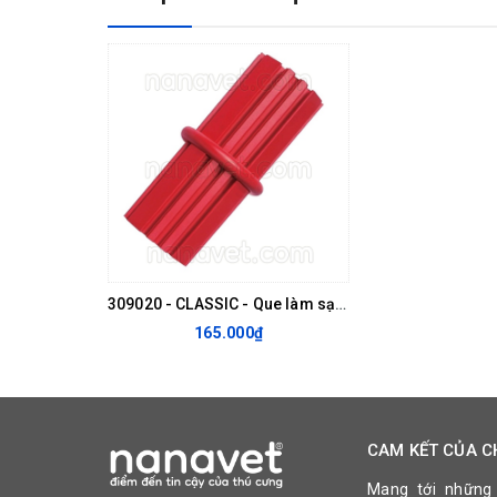
Và còn rất nhiều lý do khiến KONG trở thành sự lựa chọ
309020 - CLASSIC - Que làm sạch răng
165.000₫
CAM KẾT CỦA C
Mang tới những