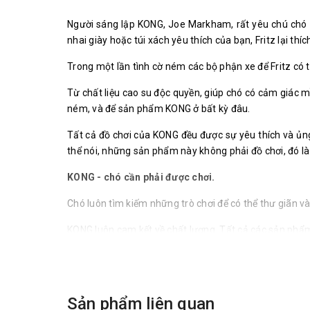
Người sáng lập KONG, Joe Markham, rất yêu chú chó c
nhai giày hoặc túi xách yêu thích của bạn, Fritz lại thí
Trong một lần tình cờ ném các bộ phận xe để Fritz có
Từ chất liệu cao su độc quyền, giúp chó có cảm giác 
ném, và để sản phẩm KONG ở bất kỳ đâu.
Tất cả đồ chơi của KONG đều được sự yêu thích và ủng
thể nói, những sản phẩm này không phải đồ chơi, đó l
KONG - chó cần phải được chơi.
Chó luôn tìm kiếm những trò chơi để có thể thư giãn v
KONG luôn cam kết về chất lượng. Tất cả các sản phẩm 
KONG tự hào là sản phẩm độc quyền, chất liệu các sản
KONG hiểu rõ chó cần nhiều loại đồ chơi. Chính vì vậy 
Sản phẩm liên quan
Sự an toàn luôn nằm trong danh sách hàng đầu của K