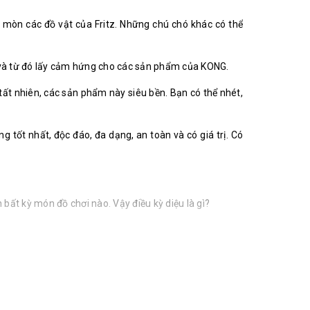
 mòn các đồ vật của Fritz. Những chú chó khác có thể
u và từ đó lấy cảm hứng cho các sản phẩm của KONG.
ất nhiên, các sản phẩm này siêu bền. Bạn có thể nhét,
tốt nhất, độc đáo, đa dạng, an toàn và có giá trị. Có
bất kỳ món đồ chơi nào. Vậy điều kỳ diệu là gì?
hiệu của KONG.
ạng và kích cỡ khác nhau.
g đến chất lượng sản phẩm.