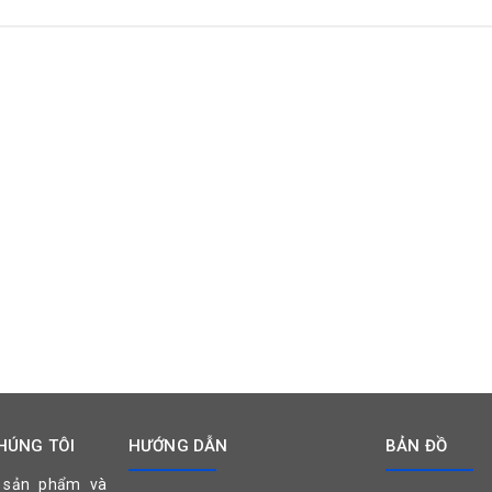
n tốt nhất cho vật nuôi của bạn.
HÚNG TÔI
HƯỚNG DẪN
BẢN ĐỒ
 sản phẩm và