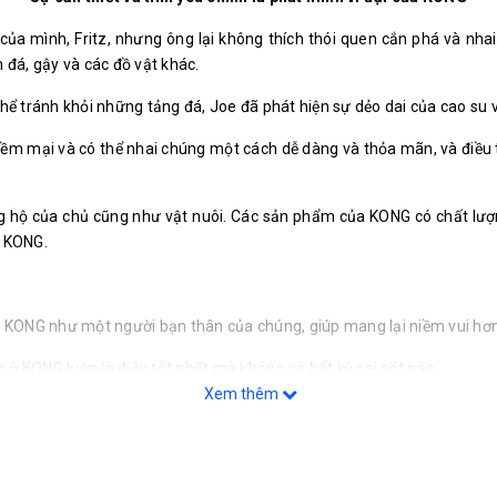
ủa mình, Fritz, nhưng ông lại không thích thói quen cắn phá và nhai
ch đá, gậy và các đồ vật khác.
 thể tránh khỏi những tảng đá, Joe đã phát hiện sự dẻo dai của cao s
mềm mại và có thể nhai chúng một cách dễ dàng và thỏa mãn, và điều t
 hộ của chủ cũng như vật nuôi. Các sản phẩm của KONG có chất lượng 
à KONG.
à KONG như một người bạn thân của chúng, giúp mang lại niềm vui hơn 
ở KONG luôn là điều tốt nhất mà không có bất kỳ sai sót nào.
Xem thêm
 phẩm có nguồn gốc từ cao su tự nhiên – đây là điều tạo nên thương 
KONG không ngừng nghiên cứu và cho ra đời các loại đồ chơi với hình d
ONG. KONG không bao giờ đưa ra bất kỳ quyết định nào làm ảnh hưởn