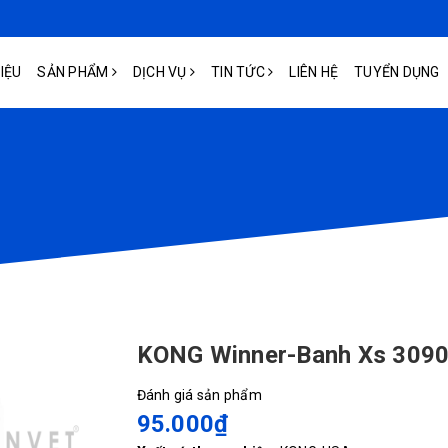
HIỆU
SẢN PHẨM
DỊCH VỤ
TIN TỨC
LIÊN HỆ
TUYỂN DỤNG
KONG Winner-Banh Xs 309
Đánh giá sản phẩm
95.000₫