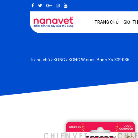
TRANG CHỦ
GIỚI T
Trang chủ
KONG
KONG Winner-Banh Xs 309036