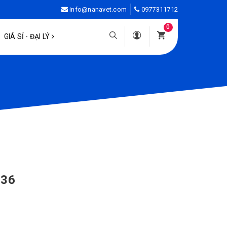
info@nanavet.com
0977311712
0
GIÁ SỈ - ĐẠI LÝ
036