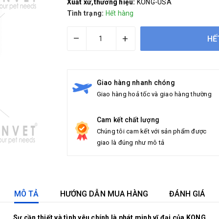
Xuất xứ,thương hiệu:
KONG-USA
Tình trạng:
Hết hàng
–
+
HẾ
Giao hàng nhanh chóng
Giao hàng hoả tốc và giao hàng thường
Cam kết chất lượng
Chúng tôi cam kết với sản phẩm được
giao là đúng như mô tả
MÔ TẢ
HƯỚNG DẪN MUA HÀNG
ĐÁNH GIÁ
Sự cần thiết và tình yêu chính là phát minh vĩ đại của KONG