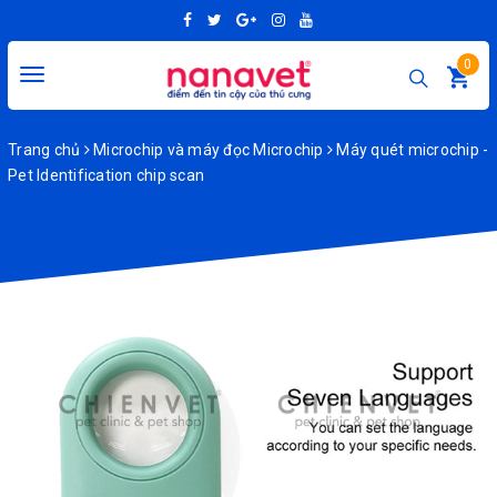
0
Toggle
navigation
Trang chủ
Microchip và máy đọc Microchip
Máy quét microchip -
Pet Identification chip scan