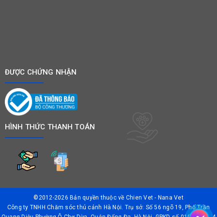
ĐƯỢC CHỨNG NHẬN
HÌNH THỨC THANH TOÁN
©2012-2026 Bản quyền thuộc về
Chien Vet - Nana Vet
Công ty TNHH Chăm sóc thú cảnh Hà Nội. Trụ sở: Số 56 ngõ 19, Phố Trần