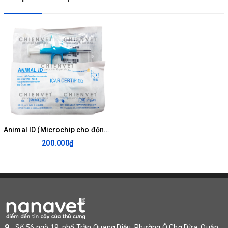
Animal ID (Microchip cho động vật) ISO 11784/11785 (1.25 x 7mm)
200.000₫
Số 56 ngõ 19, phố Trần Quang Diệu, Phường Ô Chợ Dừa, Quận