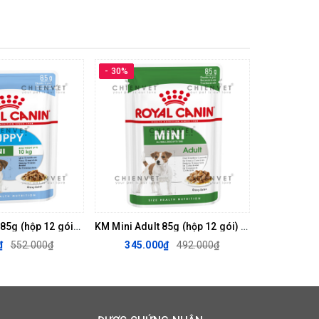
in E.
- 30%
KM Mini Puppy 85g (hộp 12 gói) - Thức ăn mềm cho chó
KM Mini Adult 85g (hộp 12 gói) - Thức ăn mềm cho chó
₫
552.000₫
345.000₫
492.000₫
llulose), dầu và chất béo (mỡ gia cầm, dầu cá), khoáng