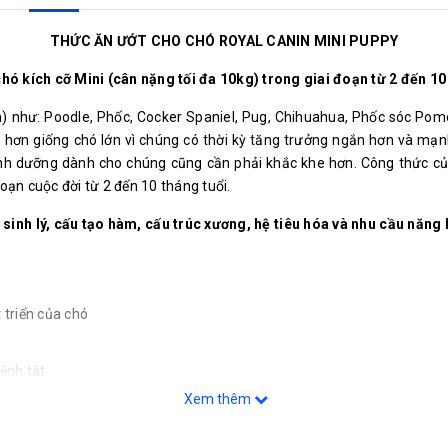
THỨC ĂN ƯỚT CHO CHÓ ROYAL CANIN MINI PUPPY
hó kích cỡ Mini (cân nặng tối đa 10kg) trong giai đoạn từ 2 đến 10 
 như: Poodle, Phốc, Cocker Spaniel, Pug, Chihuahua, Phốc sóc Pomer
ng hơn giống chó lớn vì chúng có thời kỳ tăng trưởng ngắn hơn và mạ
dinh dưỡng dành cho chúng cũng cần phải khắc khe hơn. Công thức c
oạn cuộc đời từ 2 đến 10 tháng tuổi.
 sinh lý, cấu tạo hàm, cấu trúc xương, hệ tiêu hóa và nhu cầu nă
 triển của chó
ệnh tật
Xem thêm