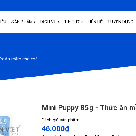
HIỆU
SẢN PHẨM
DỊCH VỤ
TIN TỨC
LIÊN HỆ
TUYỂN DỤNG
hức ăn mềm cho chó
Mini Puppy 85g - Thức ăn 
Đánh giá sản phẩm
46.000₫