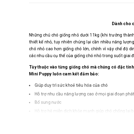
Dành cho c
Những chú chó giống nhỏ dưới 11kg (khi trưởng thành)
thiết kế nhỏ, tuy nhiên chúng lại cần nhiều năng lượ
chó nhỏ cao hơn giống chó lớn, chính vì vậy chế độ 
các nhu cầu cụ thể của giống chó nhỏ trong suốt giai đ
Tùy thuộc vào từng giống chó mà chúng có đặc tính
Mini Puppy luôn cam kết đảm bảo:
Giúp duy trì sức khoẻ tiêu hóa của chó
Hỗ trợ nhu cầu năng lượng cao ở mọi giai đoạn phát
Bổ sung nước
Hỗ trợ hệ miễn dịch khỏe mạnh giúp chó chống lại b
100% dinh dưỡng cân bằng
100% đảm bảo an toàn