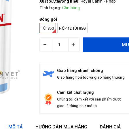
Xuất xứ,thương hiệu:
Royal Canin - Pháp
Tình trạng:
Còn hàng
Đóng gói
TÚI 85G
HỘP 12 TÚI 85G
–
+
MU
Giao hàng nhanh chóng
Giao hàng hoả tốc và giao hàng thường
Cam kết chất lượng
Chúng tôi cam kết với sản phẩm được
giao là đúng như mô tả
MÔ TẢ
HƯỚNG DẪN MUA HÀNG
ĐÁNH GIÁ