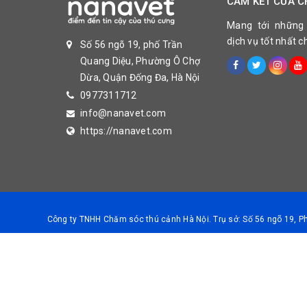
CAM KẾT CỦA C
Mang tới những
dịch vụ tốt nhất 
Số 56 ngõ 19, phố Trần
KHẨU PHẦN ĂN
Quang Diệu, Phường Ô Chợ
Dừa, Quận Đống Đa, Hà Nội
0977311712
info@nanavet.com
https://nanavet.com
Công ty TNHH Chăm sóc thú cảnh Hà Nội. Trụ sở: Số 56 ngõ 19, 