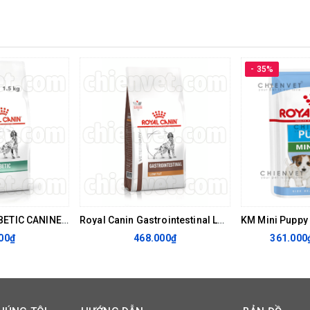
iên ở chó con nhờ các phức hợp chống oxy hóa đặc biệt có chứa Vitam
- 35%
vi khuẩn đường ruột.
ROYAL CANIN DIABETIC CANINE 1.5kg - THỨC ĂN CHO CHÓ BỊ TIỂU ĐƯỜNG
Royal Canin Gastrointestinal Low Fat Canine 1.5kg - Thức ăn hỗ trợ điều trị cho chó trưởng thành mắc phải các vấn đề tiêu hoá
00₫
468.000₫
361.000
gelatin), ngũ cốc (ngô), các dẫn xuất có nguồn gốc thực vật (lignoce
các loại đường khác nhau (D-mannose, sucrose).