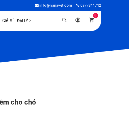
info@nanavet.com
0977311712
0
GIÁ SỈ - ĐẠI LÝ
mềm cho chó