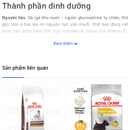
Thành phần dinh dưỡng
Nguyên liệu:
Gà (gà khử nước – nguồn glucosamine tự nhiên, thịt
gà); tấm ủ bia; lúa mì nguyên hạt; yến mạch; chất béo động vật
được bảo quản bằng hỗn hợp tocopherols (dạng của vitamin E);
protein lúa mì; lúa mạch; khoáng, vitamin, axit amin, axit hữu cơ và
Xem thêm
chất tạo mùi tự nhiên (bao gồm canxi, phốt pho, natri, clorua, kali,
magiê, vitamin E, vitamin B12, kẽm, sắt, vitamin B3, vitamin C,
vitamin D, choline, mangan, vitamin B5, đồng, vitamin B1, vitamin
B2, vitamin B6, axit folic, vitamin A, iốt, aluminosilicate, selen);
Sản phẩm liên quan
đạm động vật tiêu hóa; bột củ cải đường; dầu cá; cải ô rô và chất
chống oxy hóa tự nhiên.
Chỉ tiêu chất lượng:
Độ ẩm (max): 11,0 %, Protein thô (min): 26,0
%, béo thô (min): 16,0 %, xơ thô (max): 3,0 %, Khoáng tổng số
(max): 9,0 %.
Hướng dẫn sử dụng