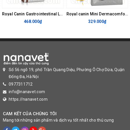
Luôn đảm bảo nước uống cho chó sạch và mới. Cho chó ăn thức ăn
Royal Canin Gastrointestinal Low Fat Canine 1.5kg - Thức ăn hỗ trợ điều trị cho chó trưởng thành mắc phải các vấn đề tiêu hoá
Royal canin Mini Dermacomfort 1kg- Thức ăn hỗ trợ giảm dị ứng da ở chó size dưới 10kg
cho chó trưởng thành PURINA PRO PLAN Small & Mini Adult theo
468.000₫
329.000₫
hướng dẫn. Để giúp chó duy trì thể trạng lý tưởng, nên thường
xuyên theo dõi cân nặng của chó, cũng đảm bảo chắc chắn rằng dễ
dàng cảm nhận xương sườn, dễ dàng quan sát vòng eo khi nhìn từ
phía trên. Duy trì thể trạng lý tưởng sẽ giúp sức khỏe của chó ổn
định lâu dài.
Số 56 ngõ 19, phố Trần Quang Diệu, Phường Ô Chợ Dừa, Quận
Đống Đa, Hà Nội
0977311712
info@nanavet.com
https://nanavet.com
CAM KẾT CỦA CHÚNG TÔI
Mang tới những sản phẩm và dịch vụ tốt nhất cho thú cưng