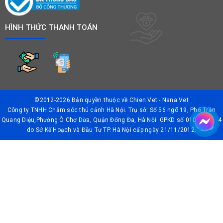
HÌNH THỨC THANH TOÁN
©2012-2026 Bản quyền thuộc về
Chien Vet - Nana Vet
Công ty TNHH Chăm sóc thú cảnh Hà Nội. Trụ sở: Số 56 ngõ 19, Phố Trần
Quang Diệu,Phường Ô Chợ Dừa, Quận Đống Đa, Hà Nội. GPKD số 0106042874
do Sở Kế Hoạch và Đầu Tư TP. Hà Nội cấp ngày 21/11/2012.