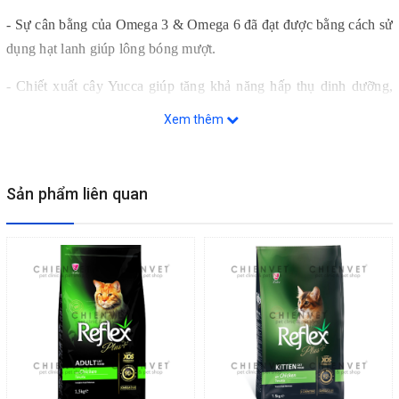
- Sự cân bằng của Omega 3 & Omega 6 đã đạt được bằng cách sử
dụng hạt lanh giúp lông bóng mượt.
- Chiết xuất cây Yucca giúp tăng khả năng hấp thụ dinh dưỡng,
kiểm soát mùi. Men bia giúp hệ thống miễn dịch được tăng cường
Xem thêm
& năng suất vật nuôi được cải thiện.
- Bổ sung Vitamin A, D3, E, C và khoáng chất.
Sản phẩm liên quan
+ Thành phần: Protein thịt cừu đã qua chế biến, Protein động vật
đã qua chế biến, Ngô, Mỡ gà, Gạo, Củ cải đường, Hương gan,
Vitamin và khoáng chất, Hạt lanh, Xylo-Oligosacarit, Men bia,
Muối, Yucca schidigera, Chất bảo quản - chất chống oxy hóa
(E320 & E321).
+ Chỉ tiêu dinh dưỡng:
Chất đạm thô: 32%