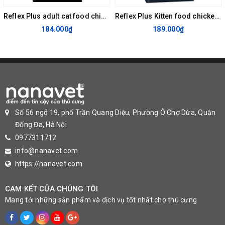
Chất béo: 14%
Reflex Plus adult cat food chicken 1.5kg-Thức ăn cho mèo Reflex Plus Adult Cat Food Chicken (1,5kg)
Reflex Plus Kitten food chicken 1.5kg -Thức ăn cho mèo Reflex Plus Kitten Food Chicken (1,5kg)
184.000₫
189.000₫
Tro: 8%
Cellulose thô (Chất xơ): 2.5%
+ Trọng lượng: 1.5kg / gói
+ Cách cho ăn: Chia làm 2-3 bữa ăn / ngày
Số 56 ngõ 19, phố Trần Quang Diệu, Phường Ô Chợ Dừa, Quận
+ HSD: ghi trên bao bì.
Đống Đa, Hà Nội
0977311712
info@nanavet.com
https://nanavet.com
CAM KẾT CỦA CHÚNG TÔI
Mang tới những sản phẩm và dịch vụ tốt nhất cho thú cưng