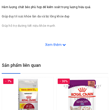
Hàm lượng chất béo phù hợp để kiểm soát trọng lượng hiệu quả.
Giúp duy trì sức khỏe làn da và bộ lông khỏe đẹp
Giúp hỗ trợ đường tiết niệu khỏe mạnh.
Xem thêm
Khẩu phần ăn
Sản phẩm liên quan
Khẩu phần ăn cho mèo Anh lông ngắn
- 7%
- 30%
Thành phần
Các chất chiết xuất từ thịt và động vật, ngũ cốc, các chất chiết xuất từ cá
và cá, chiết xuất protein thực vật, dầu và chất béo, các chiết xuất có nguồn
gốc thực vật, khoáng chất, các loại đường khác nhau. Tro thô: 1,2%. Sợi