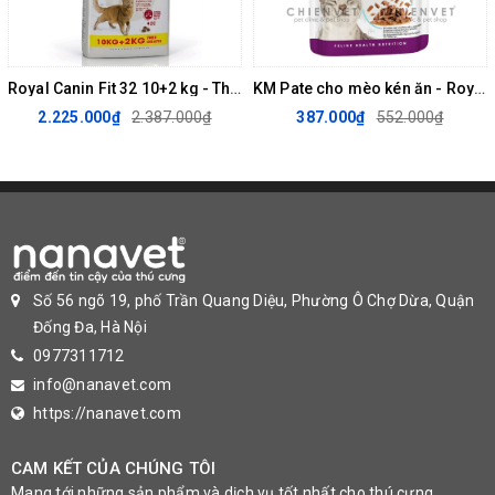
thô: 0,8%. Dầu mỡ thô: 3,2%. Độ ẩm: 81%. Protein: 9%.
Chất phụ gia
Royal Canin Fit 32 10+2 kg - Thức ăn cho mèo trưởng thành
KM Pate cho mèo kén ăn - Royal Canin Sensory Feline 85g (hộp 12 gói)
Vitamin D3: 260 IU, E1 (Sắt): 8 mg, E2 (Iốt): 0,33 mg, E4 (Đồng): 2,6 mg, E5
2.225.000₫
2.387.000₫
387.000₫
552.000₫
(Mangan): 2,5 mg, E6 (Kẽm): 25 mg.
Thành phần dinh dưỡng ROYAL CANIN British Shorthair Wet (ảnh: ROYAL
CANIN)
Số 56 ngõ 19, phố Trần Quang Diệu, Phường Ô Chợ Dừa, Quận
Đống Đa, Hà Nội
0977311712
info@nanavet.com
https://nanavet.com
CAM KẾT CỦA CHÚNG TÔI
Mang tới những sản phẩm và dịch vụ tốt nhất cho thú cưng