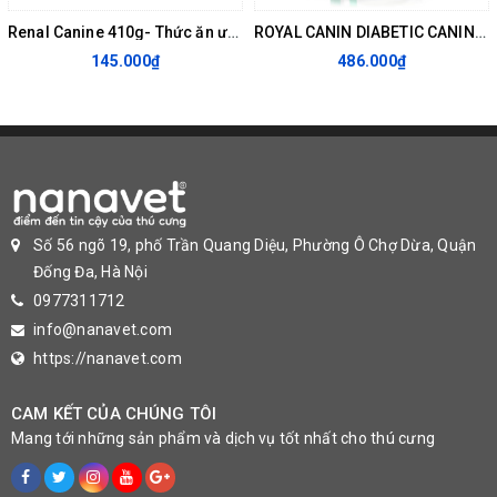
Tro thô: 5.90%
Renal Canine 410g- Thức ăn ướt hỗ trợ chức năng thận cho chó
ROYAL CANIN DIABETIC CANINE 1.5kg - THỨC ĂN CHO CHÓ BỊ TIỂU ĐƯỜNG
145.000₫
486.000₫
Vitamin + khoáng chất
Amino axit + dưỡng chất khác
Thành phần nguyên liệu
Protein gia cầm khô, bột ngô, ngô, bột mì, động vật, protein thịt lợn mất
nước, lúa protein động vật thủy phân, bột củ cải, đường dầu cá, dầu đậu
Số 56 ngõ 19, phố Trần Quang Diệu, Phường Ô Chợ Dừa, Quận
nành, nấm men, các khoáng chất, men thủy phân ( nguồn manno-oligo-
Đống Đa, Hà Nội
sacarit)
0977311712
info@nanavet.com
https://nanavet.com
CAM KẾT CỦA CHÚNG TÔI
Mang tới những sản phẩm và dịch vụ tốt nhất cho thú cưng