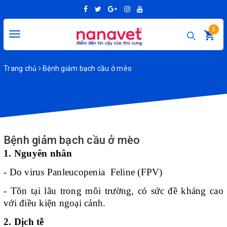
0
Toggle
navigation
Trang chủ
Bệnh giảm bạch cầu ở mèo
Bệnh giảm bạch cầu ở mèo
1. Nguyên nhân
- Do virus Panleucopenia Feline (FPV)
- Tồn tại lâu trong môi trường, có sức đề kháng cao
với điều kiện ngoại cảnh.
2. Dịch tễ