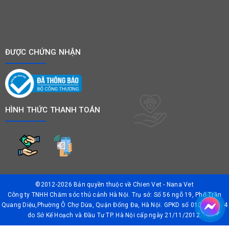
ĐƯỢC CHỨNG NHẬN
HÌNH THỨC THANH TOÁN
©2012-2026 Bản quyền thuộc về
Chien Vet - Nana Vet
Công ty TNHH Chăm sóc thú cảnh Hà Nội. Trụ sở: Số 56 ngõ 19, Phố Trần
Quang Diệu,Phường Ô Chợ Dừa, Quận Đống Đa, Hà Nội. GPKD số 0106042874
do Sở Kế Hoạch và Đầu Tư TP. Hà Nội cấp ngày 21/11/2012.