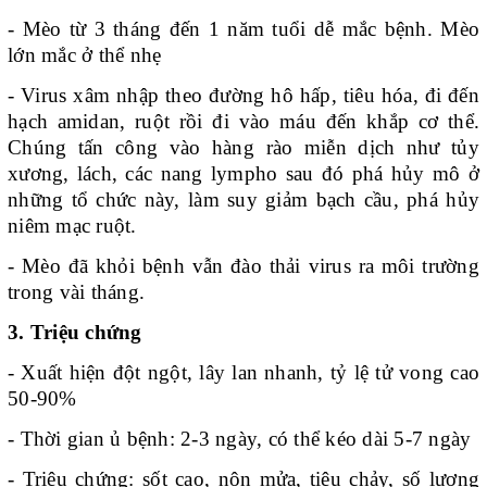
- Mèo từ 3 tháng đến 1 năm tuổi dễ mắc bệnh. Mèo
lớn mắc ở thể nhẹ
- Virus xâm nhập theo đường hô hấp, tiêu hóa, đi đến
hạch amidan, ruột rồi đi vào máu đến khắp cơ thể.
Chúng tấn công vào hàng rào miễn dịch như tủy
xương, lách, các nang lympho sau đó phá hủy mô ở
những tổ chức này, làm suy giảm bạch cầu, phá hủy
niêm mạc ruột.
- Mèo đã khỏi bệnh vẫn đào thải virus ra môi trường
trong vài tháng.
3. Triệu chứng
- Xuất hiện đột ngột, lây lan nhanh, tỷ lệ tử vong cao
50-90%
- Thời gian ủ bệnh: 2-3 ngày, có thể kéo dài 5-7 ngày
- Triệu chứng: sốt cao, nôn mửa, tiêu chảy, số lượng