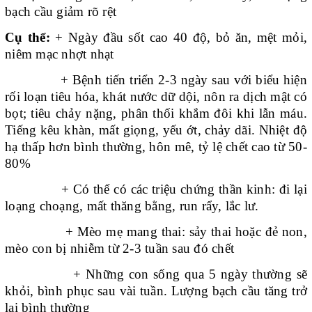
bạch cầu giảm rõ rệt
Cụ thể:
+ Ngày đầu sốt cao 40 độ, bỏ ăn, mệt mỏi,
niêm mạc nhợt nhạt
+ Bệnh tiến triển 2-3 ngày sau với biểu hiện
rối loạn tiêu hóa, khát nước dữ dội, nôn ra dịch mật có
bọt; tiêu chảy nặng, phân thối khắm đôi khi lẫn máu.
Tiếng kêu khàn, mất giọng, yếu ớt, chảy dãi. Nhiệt độ
hạ thấp hơn bình thường, hôn mê, tỷ lệ chết cao từ 50-
80%
+ Có thể có các triệu chứng thần kinh: đi lại
loạng choạng, mất thăng bằng, run rẩy, lắc lư.
+ Mèo mẹ mang thai: sảy thai hoặc đẻ non,
mèo con bị nhiễm từ 2-3 tuần sau đó chết
+ Những con sống qua 5 ngày thường sẽ
khỏi, bình phục sau vài tuần. Lượng bạch cầu tăng trở
lại bình thường