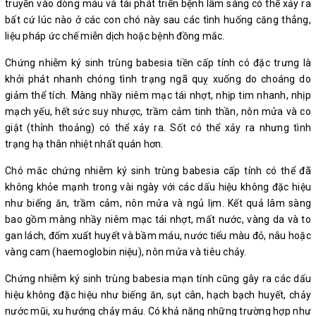
truyền vào dòng máu và tái phát triển bệnh lâm sàng có thể xảy ra
bất cứ lúc nào ở các con chó này sau các tình huống căng thẳng,
liệu pháp ức chế miễn dịch hoặc bệnh đồng mắc.
Chứng nhiễm ký sinh trùng babesia tiền cấp tính có đặc trưng là
khởi phát nhanh chóng tình trạng ngã quỵ xuống do choáng do
giảm thể tích. Màng nhầy niêm mạc tái nhợt, nhịp tim nhanh, nhịp
mạch yếu, hết sức suy nhược, trầm cảm tinh thần, nôn mửa và co
giật (thỉnh thoảng) có thể xảy ra. Sốt có thể xảy ra nhưng tình
trạng hạ thân nhiệt nhất quán hơn.
Chó mắc chứng nhiễm ký sinh trùng babesia cấp tính có thể đã
không khỏe mạnh trong vài ngày với các dấu hiệu không đặc hiệu
như biếng ăn, trầm cảm, nôn mửa và ngủ lịm. Kết quả lâm sàng
bao gồm màng nhầy niêm mạc tái nhợt, mất nước, vàng da và to
gan lách, đốm xuất huyết và bầm máu, nước tiểu màu đỏ, nâu hoặc
vàng cam (haemoglobin niệu), nôn mửa và tiêu chảy.
Chứng nhiễm ký sinh trùng babesia mạn tính cũng gây ra các dấu
hiệu không đặc hiệu như biếng ăn, sụt cân, hạch bạch huyết, chảy
nước mũi, xu hướng chảy máu. Có khả năng những trường hợp như