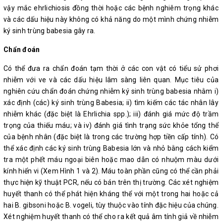
vậy mắc ehrlichiosis đồng thời hoặc các bệnh nghiêm trọng khác
và các dấu hiệu này không có khả năng do một mình chứng nhiễm
ký sinh trùng babesia gây ra.
Chẩn đoán
Có thể đưa ra chẩn đoán tạm thời ở các con vật có tiểu sử phơi
nhiễm với ve và các dấu hiệu lâm sàng liên quan. Mục tiêu của
nghiên cứu chẩn đoán chứng nhiễm ký sinh trùng babesia nhằm i)
xác định (các) ký sinh trùng Babesia; ii) tìm kiếm các tác nhân lây
nhiễm khác (đặc biệt là Ehrlichia spp.); iii) đánh giá mức độ trầm
trọng của thiếu máu; và iv) đánh giá tình trạng sức khỏe tổng thể
của bệnh nhân (đặc biệt là trong các trường hợp tiền cấp tính). Có
thể xác định các ký sinh trùng Babesia lớn và nhỏ bằng cách kiểm
tra một phết máu ngoại biên hoặc mao dẫn có nhuộm màu dưới
kính hiển vi (Xem Hình 1 và 2). Máu toàn phần cũng có thể cần phải
thực hiện kỹ thuật PCR, nếu có bán trên thị trường. Các xét nghiệm
huyết thanh có thể phát hiện kháng thể với một trong hai hoặc cả
hai B. gibsoni hoặc B. vogeli, tùy thuộc vào tính đặc hiệu của chúng.
Xét nghiệm huyết thanh có thể cho ra kết quả âm tính giả về nhiễm