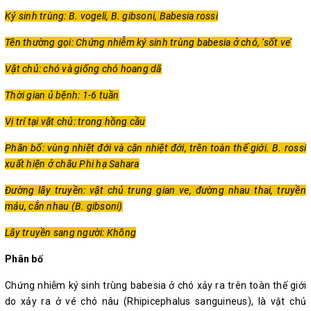
Ký sinh trùng: B. vogeli, B. gibsoni, Babesia rossi
Tên thường gọi: Chứng nhiễm ký sinh trùng babesia ở chó, ‘sốt ve’
Vật chủ: chó và giống chó hoang dã
Thời gian ủ bệnh: 1-6 tuần
Vị trí tại vật chủ: trong hồng cầu
Phân bố: vùng nhiệt đới và cận nhiệt đới, trên toàn thế giới. B. rossi
xuất hiện ở châu Phi hạ Sahara
Đường lây truyền: vật chủ trung gian ve, đường nhau thai, truyền
máu, cắn nhau (B. gibsoni)
Lây truyền sang người: Không
Phân bố
Chứng nhiễm ký sinh trùng babesia ở chó xảy ra trên toàn thế giới
do xảy ra ở vé chó nâu (Rhipicephalus sanguineus), là vật chủ