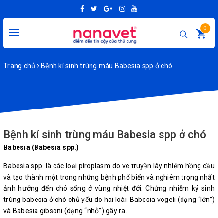
0
Toggle
navigation
Trang chủ
Bệnh kí sinh trùng máu Babesia spp ở chó
Bệnh kí sinh trùng máu Babesia spp ở chó
Babesia (Babesia spp.)
Babesia spp. là các loại piroplasm do ve truyền lây nhiễm hồng cầu
và tạo thành một trong những bệnh phổ biến và nghiêm trọng nhất
ảnh hưởng đến chó sống ở vùng nhiệt đới. Chứng nhiễm ký sinh
trùng babesia ở chó chủ yếu do hai loài, Babesia vogeli (dạng “lớn”)
và Babesia gibsoni (dạng “nhỏ”) gây ra.