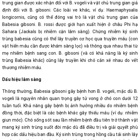
trung gian được xác nhận đối với B. vogeli và vật chủ trung gian giả
định đối với B. gibsoni. Các loài ve khác, ví dụ: Haemaphysalis
longicornis, cũng có thể đóng vai trò là vật chủ trung gian của
Babesia gibsoni. B. rossi được giới hạn xuất hiện ở châu Phi hạ
Sahara (Jackals bị nhiễm cận lâm sàng). Chứng nhiễm ký sinh
trùng babesia cũng có thể lây truyền cơ học qua truyền máu (con
vật hiến máu cần được khám sàng lọc) và thông qua nhau thai từ
mẹ nhiễm bệnh sang con. B. gibsoni (và có khả năng là ký sinh
trùng Babesia khác) cũng lây truyền khi chó cắn xé nhau do vết
thương nhiễm máu.
Dấu hiệu lâm sàng
Thông thường, Babesia gibsoni gây bệnh hơn B. vogeli, mặc dù B.
vogeli là nguyên nhân quan trọng gây tử vong ở chó con dưới 12
tuần tuổi. Khả năng gây bệnh bị ảnh hưởng nhiều do nhiễm bệnh
đồng thời, đặc biệt là các bệnh khác gây thiếu máu (ví dụ: nhiễm
giun móc). Chó sống sót sau lần nhiễm bệnh đầu tiên trở thành vật
mang ký sinh trùng suốt đời mặc dù đã điều trị và giải quyết phù
hợp các dấu hiệu ban đầu. Ký sinh trùng trong hồng cầu tái sinh lây