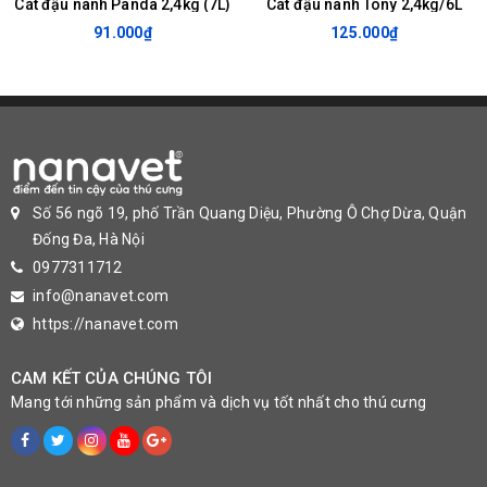
Cát đậu nành Panda 2,4kg (7L)
Cát đậu nành Tony 2,4kg/6L
91.000₫
125.000₫
Số 56 ngõ 19, phố Trần Quang Diệu, Phường Ô Chợ Dừa, Quận
Đống Đa, Hà Nội
0977311712
info@nanavet.com
https://nanavet.com
CAM KẾT CỦA CHÚNG TÔI
Mang tới những sản phẩm và dịch vụ tốt nhất cho thú cưng