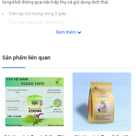
từng khối thông qua việc hấp thụ và giữ dung dịch thải.
Vón lập tức trong vòng 3 giây.
Cục vón siêu chắc không bở.
Hạn chế tình trạng vón đáy, dính đáy chậu cát.
Xem thêm
-
KHỬ MÙI HÔI TỐT:
Công thức hạt cát kết hợp bentonite và than hoạt tính hỗ trợ khử
mùi chất thải tối đa, giữ gìn không khí trong sạch & vệ sinh
Sản phẩm liên quan
-
TIẾT KIỆM HƠN
Công thức tạo hạt đặc biệt cùng với hỗn hợp cát giúp tiết kiệm hơn
25% so với các sản phẩm cát cùng loại
-
AN TOÀN KHI SỬ DỤNG
Hướng dẫn sử dụng
- Đổ cát vào khay vệ sinh của mèo với, chiều dày khoảng 7 - 10cm
- Ngay sau khi mèo đi vệ sinh, cát vệ sinh America Litter sẽ vón
thành cục
- Dùng xẻng xúc bỏ chất thải khỏi khay vệ sinh.
- Đổ thêm cát vệ sinh để đảm bảo độ dày luôn từ 7 – 10 cm