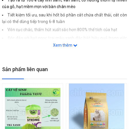
Tạo ra từ 100% cây linh sam, vân sam, có hương thơm tự nhiên
của gỗ, hạt mềm mịn với bàn chân mèo
Tiết kiệm tối ưu, sau khi hốt bỏ phần cát chứa chất thải, cát còn
lại có thể dùng tiếp trong 6-8 tuần
Vón cục chắc, thấm hút xuất sắc hơn 800% thể tích của hạt
Độc đáo với hạt ngọc trai màu xanh đặc biệt hiệu quả trong việc
ngăn chặn mùi hôi phát tán
Xem thêm
Nhẹ – dễ vận chuyển – dùng lâu hơn – ít rác thải hơn
Phân huỷ sinh học 100%, thân thiện với môi trường, mèo và con
người
Sản phẩm liên quan
Chất thải vón cục có thể tiêu huỷ trong toilet hoặc dùng làm
phân bón
Chất xơ có thể tiêu hoá được, an toàn nếu mèo nuốt phải
Đặc tính - Công dụng
Thích hợp với những chú mèo nhạy cảm
Nhờ công nghệ hữu cơ độc đáo JRS-ORGANIC FIBRE800, Cat’s Best