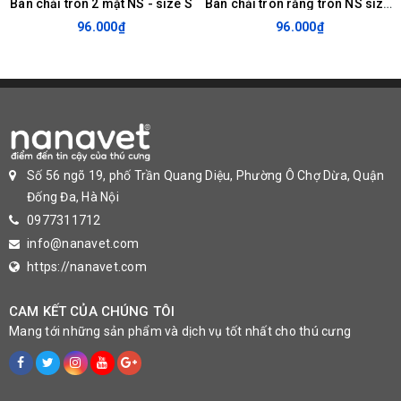
Bàn chải tròn 2 mặt NS - size S
Bàn chải tròn răng tròn NS size M
oxy hóa, ức chế sự phát triển của các vi khuẩn có hại, ngăn đổ ghèn
trở lại mà không lo bị biến đổi màu lông, cho đôi mắt chú mèo luôn
96.000₫
96.000₫
khỏe mạnh.
Số 56 ngõ 19, phố Trần Quang Diệu, Phường Ô Chợ Dừa, Quận
Đống Đa, Hà Nội
0977311712
info@nanavet.com
https://nanavet.com
CAM KẾT CỦA CHÚNG TÔI
Mang tới những sản phẩm và dịch vụ tốt nhất cho thú cưng