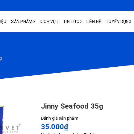
HIỆU
SẢN PHẨM
DỊCH VỤ
TIN TỨC
LIÊN HỆ
TUYỂN DỤNG
g
Jinny Seafood 35g
Đánh giá sản phẩm
35.000₫