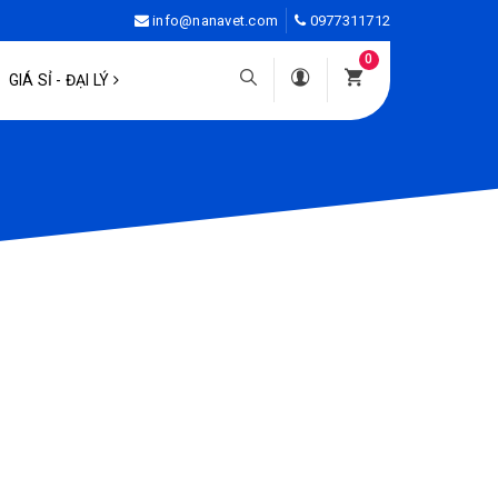
info@nanavet.com
0977311712
0
GIÁ SỈ - ĐẠI LÝ