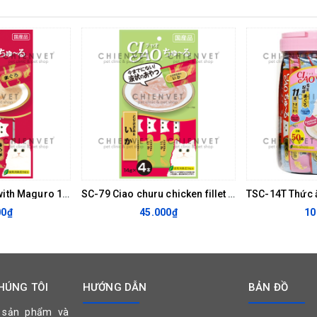
SC-71 Ciao Tuna with Maguro 14gx4
SC-79 Ciao churu chicken fillet & squid 14gx4
00₫
45.000₫
10
HÚNG TÔI
HƯỚNG DẪN
BẢN ĐỒ
 sản phẩm và