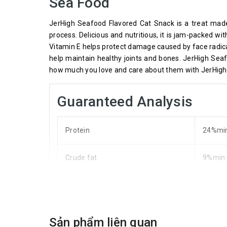
Sea Food
JerHigh Seafood Flavored Cat Snack is a treat made
process. Delicious and nutritious, it is jam-packed wit
Vitamin E helps protect damage caused by face radical
help maintain healthy joints and bones. JerHigh Sea
how much you love and care about them with JerHigh
Guaranteed Analysis
Protein
24%mi
Crude fat
9%min
Crude fiber
2%ma
Moisture
20%ma
Sản phẩm liên quan