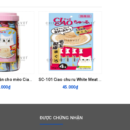
TSC-14T Thức ăn cho mèo Ciao Tuna with Collagen and Fiber 14gx50pcs
SC-101 Ciao chu ru White Meat Tuna with Fiber 56gr
.000₫
45.000₫
ĐƯỢC CHỨNG NHẬN