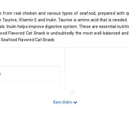
 from real chicken and various types of seafood, prepared with qu
h Taurine, Vitamin E and Inulin. Taurine is amino acid that is needed.
s. Inulin helps improve digestive system. These are essential nutriti
food Flavored Cat Snack is undoubtedly the most well-balanced and
 Seafood Flavored Cat Snack.
n
Xem thêm
x
x