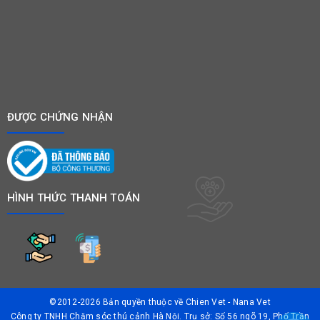
ĐƯỢC CHỨNG NHẬN
HÌNH THỨC THANH TOÁN
©2012-2026 Bản quyền thuộc về
Chien Vet - Nana Vet
Công ty TNHH Chăm sóc thú cảnh Hà Nội. Trụ sở: Số 56 ngõ 19, Phố Trần