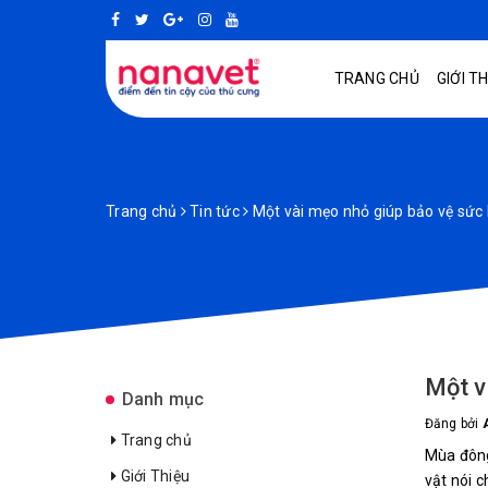
TRANG CHỦ
GIỚI T
Trang chủ
Tin tức
Một vài mẹo nhỏ giúp bảo vệ sứ
Một v
Danh mục
Đăng bởi
Trang chủ
Mùa đông
Giới Thiệu
vật nói 