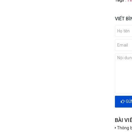
Tags :
Ti
VIẾT B
GỬI
BÀI VI
Thông b