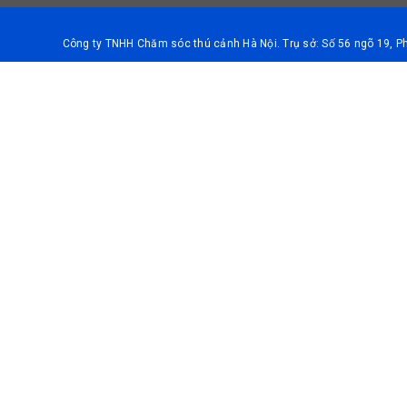
Công ty TNHH Chăm sóc thú cảnh Hà Nội. Trụ sở: Số 56 ngõ 19, 