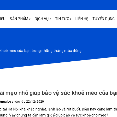
HIỆU
SẢN PHẨM
DỊCH VỤ
TIN TỨC
LIÊN HỆ
TUYỂN DỤNG
c khoẻ mèo của bạn trong những tháng mùa đông
ài mẹo nhỏ giúp bảo vệ sức khoẻ mèo của b
Anna Lee
vào lúc 22/12/2020
 tại Hà Nội khá khắc nghiệt, lạnh lẽo và rét buốt. Điều này cũng làm
chung. Vậy chúng ta cần làm gì để giúp bảo vệ sức khoẻ cho mèo?