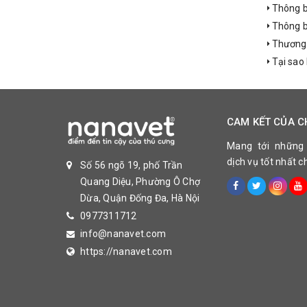
Thông bá
Thông bá
Thương h
Tại sao 
CAM KẾT CỦA C
Mang tới những
dịch vụ tốt nhất 
Số 56 ngõ 19, phố Trần
Quang Diệu, Phường Ô Chợ
Dừa, Quận Đống Đa, Hà Nội
0977311712
info@nanavet.com
https://nanavet.com