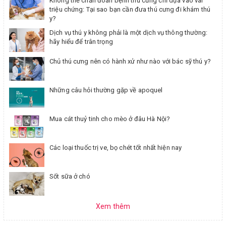
Không thể chẩn đoán bệnh thú cưng chỉ dựa vào vài
triệu chứng: Tại sao bạn cần đưa thú cưng đi khám thú
y?
Dịch vụ thú y không phải là một dịch vụ thông thường:
hãy hiểu để trân trọng
Chủ thú cưng nên có hành xử như nào với bác sỹ thú y?
Những câu hỏi thường gặp về apoquel
Mua cát thuỷ tinh cho mèo ở đâu Hà Nội?
Các loại thuốc trị ve, bọ chét tốt nhất hiện nay
Sốt sữa ở chó
Xem thêm