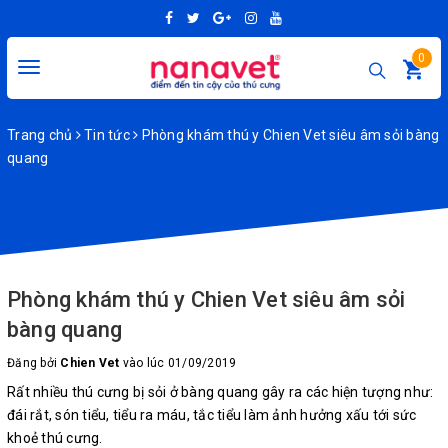
0
Toggle
navigation
Trang chủ
Tin tức
Phòng khám thú y Chien Vet siêu âm sỏi bàng
quang
Phòng khám thú y Chien Vet siêu âm sỏi
bàng quang
Đăng bởi
Chien Vet
vào lúc 01/09/2019
Rất nhiều thú cưng bị sỏi ở bàng quang gây ra các hiện tượng như:
đái rắt, són tiểu, tiểu ra máu, tắc tiểu làm ảnh hưởng xấu tới sức
khoẻ thú cưng.