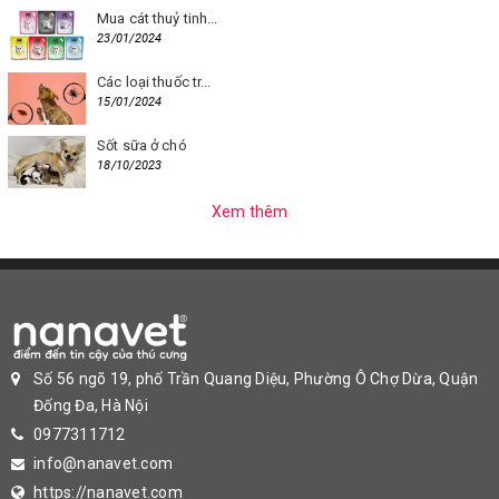
Mua cát thuỷ tinh...
23/01/2024
Các loại thuốc tr...
15/01/2024
Sốt sữa ở chó
18/10/2023
Xem thêm
Số 56 ngõ 19, phố Trần Quang Diệu, Phường Ô Chợ Dừa, Quận
Đống Đa, Hà Nội
0977311712
info@nanavet.com
https://nanavet.com