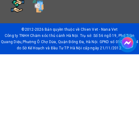
©2012-2026 Bản quyền thuộc về
Chien Vet - Nana Vet
Công ty TNHH Chăm sóc thú cảnh Hà Nội. Trụ sở: Số 56 ngõ 19, Phố Trần
Quang Diệu,Phường Ô Chợ Dừa, Quận Đống Đa, Hà Nội. GPKD số 0106042874
do Sở Kế Hoạch và Đầu Tư TP. Hà Nội cấp ngày 21/11/2012.