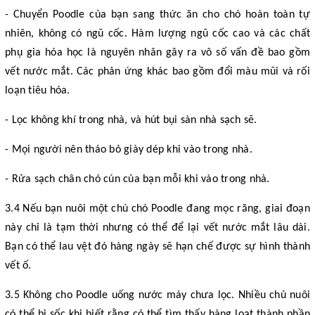
- Chuyển Poodle của bạn sang thức ăn cho chó hoàn toàn tự
nhiên, không có ngũ cốc. Hàm lượng ngũ cốc cao và các chất
phụ gia hóa học là nguyên nhân gây ra vô số vấn đề bao gồm
vết nước mắt. Các phản ứng khác bao gồm đổi màu mũi và rối
loạn tiêu hóa.
- Lọc không khí trong nhà, và hút bụi sàn nhà sạch sẽ.
- Mọi người nên tháo bỏ giày dép khi vào trong nhà.
- Rửa sạch chân chó cún của bạn mỗi khi vào trong nhà.
3.4 Nếu bạn nuôi một chú chó Poodle đang mọc răng, giai đoạn
này chỉ là tạm thời nhưng có thể để lại vết nước mắt lâu dài.
Bạn có thể lau vệt đó hàng ngày sẽ hạn chế được sự hình thành
vết ố.
3.5 Không cho Poodle uống nước máy chưa lọc. Nhiều chủ nuôi
có thể bị sốc khi biết rằng có thể tìm thấy hàng loạt thành phần