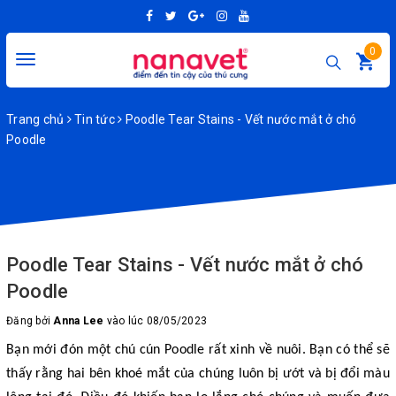
0
Toggle
navigation
Trang chủ
Tin tức
Poodle Tear Stains - Vết nước mắt ở chó
Poodle
Poodle Tear Stains - Vết nước mắt ở chó
Poodle
Đăng bởi
Anna Lee
vào lúc 08/05/2023
Bạn mới đón một chú cún Poodle rất xinh về nuôi. Bạn có thể sẽ
thấy rằng hai bên khoé mắt của chúng luôn bị ướt và bị đổi màu