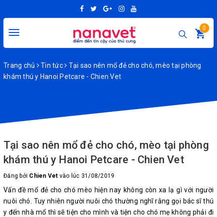
0
Toggle
navigation
Trang chủ
Tin tức
Tại sao nên mổ đẻ cho chó, mèo tại phòng
khám thú y Hanoi Petcare - Chien Vet
Tại sao nên mổ đẻ cho chó, mèo tại phòng
khám thú y Hanoi Petcare - Chien Vet
Đăng bởi
Chien Vet
vào lúc 31/08/2019
Vấn đề mổ đẻ cho chó mèo hiện nay không còn xa lạ gì với người
nuôi chó. Tuy nhiên người nuôi chó thường nghĩ rằng gọi bác sĩ thú
y đến nhà mổ thì sẽ tiện cho mình và tiện cho chó mẹ không phải đi