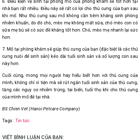
6. Điều kiện vệ sinh tại phòng mổ của phòng khám sẽ tốt hơn tại
nhà bạn rất nhiều. Điều này sẽ rất có lợi cho thú cưng của bạn sau
khi mổ. Như thú cưng sau mổ không cần tiêm kháng sinh phòng
nhiễm khuẩn, do đó chó, mèo mẹ không mất sữa, chó mèo con có
sữa mẹ bú sẽ có sức đề kháng tốt hơn. Chó, mèo mẹ nhanh lại sức
hơn.
7. Mổ tại phòng khám sẽ giúp thú cưng của bạn (đặc biệt là các thú
cưng nuôi để sinh sản) kéo dài tuổi sinh sản và số lượng con sau
này hơn.
Cuối cùng, mong mọi người hay hiểu biết hơn với thú cưng của
mình, không chỉ vì tiện mà sẽ rút ngắn tuổi sinh sản của thú cưng,
tăng các nguy cơ nhiễm trùng, tai biến, tuổi thọ khi cho thú cưng
của mình mổ đẻ tại nhà.
BS Chien Vet (Hanoi Petcare Company)
Tags :
Tin tức
VIẾT BÌNH LUẬN CỦA BẠN: