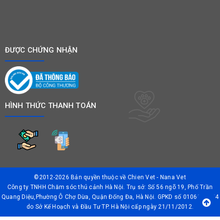
ĐƯỢC CHỨNG NHẬN
HÌNH THỨC THANH TOÁN
©2012-2026 Bản quyền thuộc về
Chien Vet - Nana Vet
Công ty TNHH Chăm sóc thú cảnh Hà Nội. Trụ sở: Số 56 ngõ 19, Phố Trần
Quang Diệu,Phường Ô Chợ Dừa, Quận Đống Đa, Hà Nội. GPKD số 0106042874
do Sở Kế Hoạch và Đầu Tư TP. Hà Nội cấp ngày 21/11/2012.