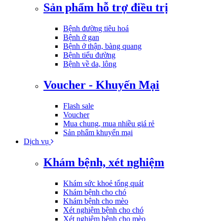
Sản phẩm hỗ trợ điều trị
Bệnh đường tiêu hoá
Bệnh ở gan
Bệnh ở thận, bàng quang
Bệnh tiểu đường
Bệnh về da, lông
Voucher - Khuyến Mại
Flash sale
Voucher
Mua chung, mua nhiều giá rẻ
Sản phẩm khuyến mại
Dịch vụ
Khám bệnh, xét nghiệm
Khám sức khoẻ tổng quát
Khám bệnh cho chó
Khám bệnh cho mèo
Xét nghiệm bệnh cho chó
Xét nghiệm bệnh cho mèo