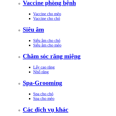
Vaccine phòng bệnh
Vaccine cho mèo
Vaccine cho chó
Siêu âm
Siêu âm cho chó
Siêu âm cho mèo
Chăm sóc răng miệng
Lấy cao răng
Nhổ răng
Spa-Grooming
Spa cho chó
Spa cho mèo
Các dịch vụ khác