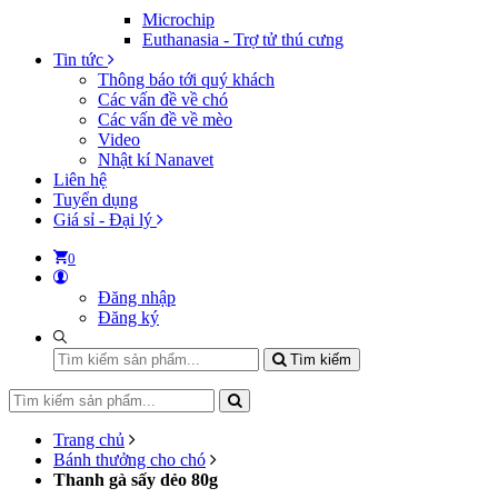
Microchip
Euthanasia - Trợ tử thú cưng
Tin tức
Thông báo tới quý khách
Các vấn đề về chó
Các vấn đề về mèo
Video
Nhật kí Nanavet
Liên hệ
Tuyển dụng
Giá sỉ - Đại lý
0
Đăng nhập
Đăng ký
Tìm kiếm
Trang chủ
Bánh thưởng cho chó
Thanh gà sấy dẻo 80g