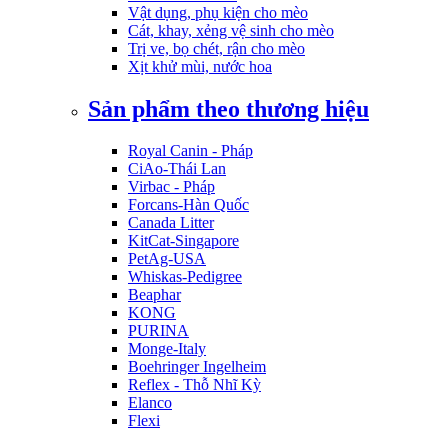
Vật dụng, phụ kiện cho mèo
Cát, khay, xẻng vệ sinh cho mèo
Trị ve, bọ chét, rận cho mèo
Xịt khử mùi, nước hoa
Sản phẩm theo thương hiệu
Royal Canin - Pháp
CiAo-Thái Lan
Virbac - Pháp
Forcans-Hàn Quốc
Canada Litter
KitCat-Singapore
PetAg-USA
Whiskas-Pedigree
Beaphar
KONG
PURINA
Monge-Italy
Boehringer Ingelheim
Reflex - Thỗ Nhĩ Kỳ
Elanco
Flexi