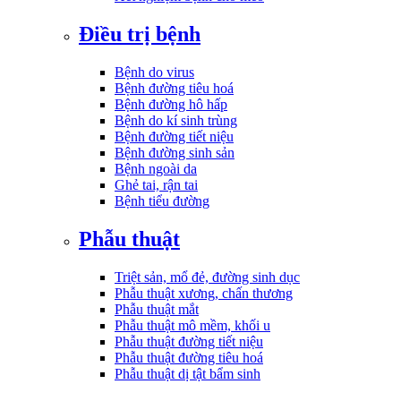
Điều trị bệnh
Bệnh do virus
Bệnh đường tiêu hoá
Bệnh đường hô hấp
Bệnh do kí sinh trùng
Bệnh đường tiết niệu
Bệnh đường sinh sản
Bệnh ngoài da
Ghẻ tai, rận tai
Bệnh tiểu đường
Phẫu thuật
Triệt sản, mổ đẻ, đường sinh dục
Phẫu thuật xương, chấn thương
Phẫu thuật mắt
Phẫu thuật mô mềm, khối u
Phẫu thuật đường tiết niệu
Phẫu thuật đường tiêu hoá
Phẫu thuật dị tật bẩm sinh