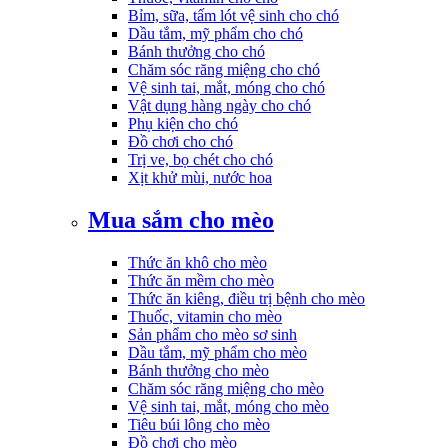
Bỉm, sữa, tấm lót vệ sinh cho chó
Dầu tắm, mỹ phẩm cho chó
Bánh thưởng cho chó
Chăm sóc răng miệng cho chó
Vệ sinh tai, mắt, móng cho chó
Vật dụng hàng ngày cho chó
Phụ kiện cho chó
Đồ chơi cho chó
Trị ve, bọ chét cho chó
Xịt khử mùi, nước hoa
Mua sắm cho mèo
Thức ăn khô cho mèo
Thức ăn mềm cho mèo
Thức ăn kiêng, điều trị bệnh cho mèo
Thuốc, vitamin cho mèo
Sản phẩm cho mèo sơ sinh
Dầu tắm, mỹ phẩm cho mèo
Bánh thưởng cho mèo
Chăm sóc răng miệng cho mèo
Vệ sinh tai, mắt, móng cho mèo
Tiêu búi lông cho mèo
Đồ chơi cho mèo