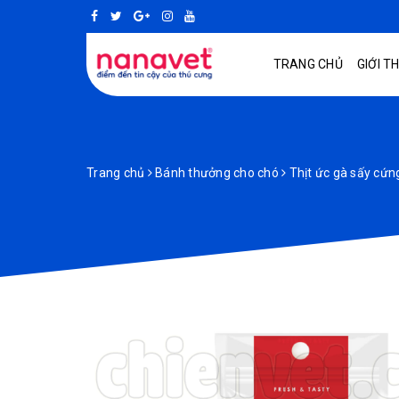
TRANG CHỦ
GIỚI T
Trang chủ
Bánh thưởng cho chó
Thịt ức gà sấy cứn