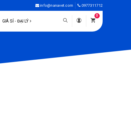
info@nanavet.com
0977311712
0
GIÁ SỈ - ĐẠI LÝ