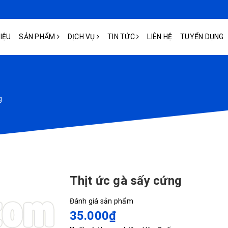
HIỆU
SẢN PHẨM
DỊCH VỤ
TIN TỨC
LIÊN HỆ
TUYỂN DỤNG
g
Thịt ức gà sấy cứng
Đánh giá sản phẩm
35.000₫