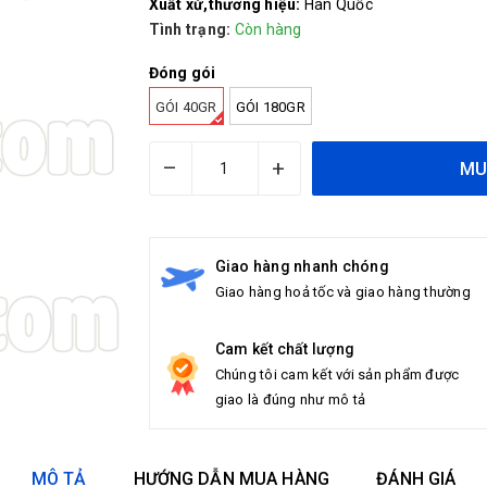
Xuất xứ,thương hiệu:
Hàn Quốc
Tình trạng:
Còn hàng
Đóng gói
GÓI 40GR
GÓI 180GR
–
+
MU
Giao hàng nhanh chóng
Giao hàng hoả tốc và giao hàng thường
Cam kết chất lượng
Chúng tôi cam kết với sản phẩm được
giao là đúng như mô tả
MÔ TẢ
HƯỚNG DẪN MUA HÀNG
ĐÁNH GIÁ