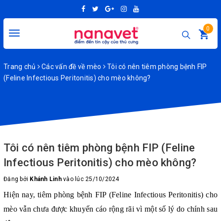
0
Toggle
navigation
Trang chủ
Các vấn đề về mèo
Tôi có nên tiêm phòng bệnh FIP
(Feline Infectious Peritonitis) cho mèo không?
Tôi có nên tiêm phòng bệnh FIP (Feline
Infectious Peritonitis) cho mèo không?
Đăng bởi
Khánh Linh
vào lúc 25/10/2024
Hiện nay, tiêm phòng bệnh FIP (Feline Infectious Peritonitis) cho
mèo vẫn chưa được khuyến cáo rộng rãi vì một số lý do chính sau