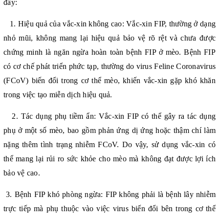
đây:
1.
Hiệu quả của vắc-xin không cao: Vắc-xin FIP, thường ở dạng
nhỏ mũi, không mang lại hiệu quả bảo vệ rõ rệt và chưa được
chứng minh là ngăn ngừa hoàn toàn bệnh FIP ở mèo. Bệnh FIP
có cơ chế phát triển phức tạp, thường do virus Feline Coronavirus
(FCoV) biến đổi trong cơ thể mèo, khiến vắc-xin gặp khó khăn
trong việc tạo miễn dịch hiệu quả.
2.
Tác dụng phụ tiềm ẩn: Vắc-xin FIP có thể gây ra tác dụng
phụ ở một số mèo, bao gồm phản ứng dị ứng hoặc thậm chí làm
nặng thêm tình trạng nhiễm FCoV. Do vậy, sử dụng vắc-xin có
thể mang lại rủi ro sức khỏe cho mèo mà không đạt được lợi ích
bảo vệ cao.
3.
Bệnh FIP khó phòng ngừa: FIP không phải là bệnh lây nhiễm
trực tiếp mà phụ thuộc vào việc virus biến đổi bên trong cơ thể