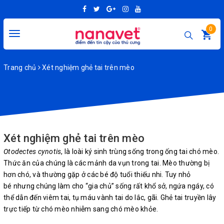
0
Toggle
navigation
Trang chủ
Xét nghiệm ghẻ tai trên mèo
Xét nghiệm ghẻ tai trên mèo
Otodectes cynotis
, là loài ký sinh trùng sống trong ống tai chó mèo.
Thức ăn của chúng là các mảnh da vụn trong tai. Mèo thường bị
hơn chó, và thường gặp ở các bé độ tuổi thiếu nhi. Tuy nhỏ
bé nhưng chúng làm cho “gia chủ” sống rất khổ sở, ngứa ngáy, có
thể dẫn đến viêm tai, tụ máu vành tai do lắc, gãi. Ghẻ tai truyền lây
trực tiếp từ chó mèo nhiễm sang chó mèo khỏe.