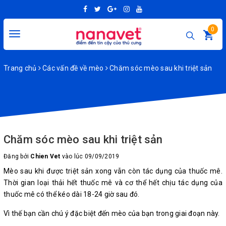
0
Toggle
navigation
Trang chủ
Các vấn đề về mèo
Chăm sóc mèo sau khi triệt sản
Chăm sóc mèo sau khi triệt sản
Đăng bởi
Chien Vet
vào lúc 09/09/2019
Mèo sau khi được triệt sản xong vẫn còn tác dụng của thuốc mê.
Thời gian loại thải hết thuốc mê và cơ thể hết chịu tác dụng của
thuốc mê có thể kéo dài 18-24 giờ sau đó.
Vì thế bạn cần chú ý đặc biệt đến mèo của bạn trong giai đoạn này.