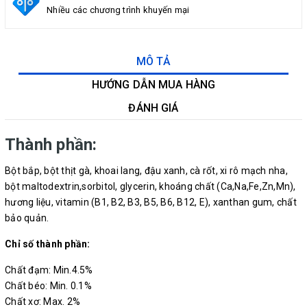
Nhiều các chương trình khuyến mại
MÔ TẢ
HƯỚNG DẪN MUA HÀNG
ĐÁNH GIÁ
Thành phần:
Bột bắp, bột thịt gà, khoai lang, đậu xanh, cà rốt, xi rô mạch nha,
bột maltodextrin,sorbitol, glycerin, khoáng chất (Ca,Na,Fe,Zn,Mn),
hương liệu, vitamin (B1, B2, B3, B5, B6, B12, E), xanthan gum, chất
bảo quản.
Chỉ số thành phần:
Chất đạm: Min.4.5%
Chất béo: Min. 0.1%
Chất xơ: Max. 2%